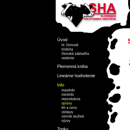
Úvod
hl. činnosti
história
členská základňa
vedenie
Plemenná kniha
Lineárne hodnotenie
Info
maxiInfo
miniInfo
reprodukcia
správy
trh a ceny
výstavy
cenník služieb
výzvy
Topky