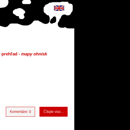
ý prehľad
- mapy ohnísk
Komentáre: 0
Čítajte viac...