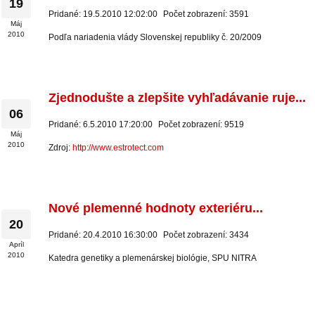
19
Pridané: 19.5.2010 12:02:00
Počet zobrazení: 3591
Máj
2010
Podľa nariadenia vlády Slovenskej republiky č. 20/2009
Zjednodušte a zlepšite vyhľadávanie ruje...
06
Pridané: 6.5.2010 17:20:00
Počet zobrazení: 9519
Máj
2010
Zdroj:
http://www.estrotect.com
Nové plemenné hodnoty exteriéru...
20
Pridané: 20.4.2010 16:30:00
Počet zobrazení: 3434
Apríl
2010
Katedra genetiky a plemenárskej biológie, SPU NITRA