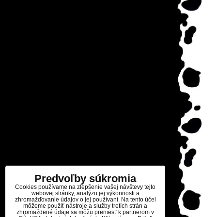
Predvoľby súkromia
Cookies používame na zlepšenie vašej návštevy tejto
webovej stránky, analýzu jej výkonnosti a
zhromažďovanie údajov o jej používaní. Na tento účel
môžeme použiť nástroje a služby tretích strán a
zhromaždené údaje sa môžu preniesť k partnerom v