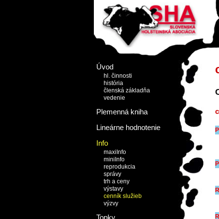
Úvod
hl. činnosti
história
členská základňa
vedenie
c
Plemenná kniha
Lineárne hodnotenie
P
Info
maxiInfo
miniInfo
P
reprodukcia
správy
trh a ceny
výstavy
R
cenník služieb
výzvy
Topky
R