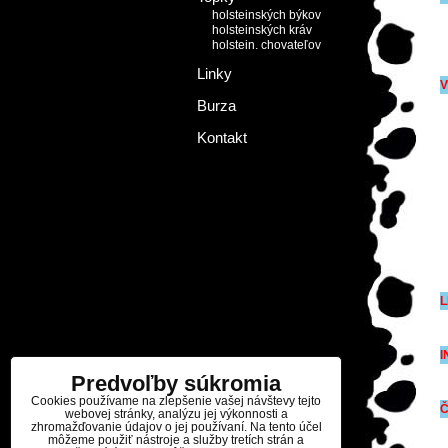
holsteinských býkov
holsteinských kráv
holstein. chovateľov
Linky
V
Burza
Kontakt
L
I
Predvoľby súkromia
Cookies používame na zlepšenie vašej návštevy tejto
webovej stránky, analýzu jej výkonnosti a
zhromažďovanie údajov o jej používaní. Na tento účel
môžeme použiť nástroje a služby tretích strán a