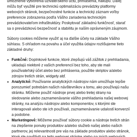
umožnenie vytvorenia užívateľského účtu, prihlásenia, nákupu. Ďalej
môžu byť využité pre technickú optimalizáciu prevádzky platformy
webových stránok, bezpečnostné funkcie a technický záznam voľby
preferencie zobrazenia podľa Vášho zariadenia technickým
prevádzkovateľom infraštruktúry. Poskytovať základnú funkčnosť, starať
sa o prevádzkovú bezpečnosť a stabilitu je naším oprávneným záujmom.
Súbory cookies môžeme využiť aj na ďalšie účely na základe Vášho
súhlasu. S ohľadom na povahu a účel využitia údajov rozlišujeme tieto
základné druhy:
Funkčné:
Doplnkové funkcie, ktoré zlepšujú váš zážitok z prehliadania,
ukladajú niektoré z vašich preferencií bez toho, aby ste mali
používateľský účet alebo bez prihlásenia, použitie skriptov a/alebo
zdrojov tretích strán, widgety atď.
Analytické:
Používanie analytických nástrojov nám umožňuje lepšie
porozumieť potrebám našich návštevníkov a tomu, ako používajú našu
stránku. Môžeme použiť nástroje prvej alebo tretej strany na
sledovanie alebo zaznamenávanie vášho prehliadania našej webovej
stránky, na analýzu nástrojov alebo komponentov, s ktorými ste
interagovali alebo ste ich používali, zaznamenávanie udalostí konverzií
a podobne.
Marketingové:
Môžeme používať súbory cookie a nástroje tretích strán
na zlepšenie ponuky produktov a/alebo služieb našej alebo našich
partnerov, jej relevantnosti pre vás na základe produktov alebo stránok,
ktoré ste navštívili na tejto webovej stránke alebo na iných webových