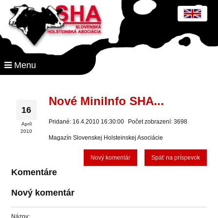
Menu
Nové MiniInfo SHA...
16
Pridané: 16.4.2010 16:30:00
Počet zobrazení: 3698
Apríl
2010
Magazín Slovenskej Holsteinskej Asociácie
Nový komentár
Späť na príspevok
Komentáre
Nový komentár
Názov: