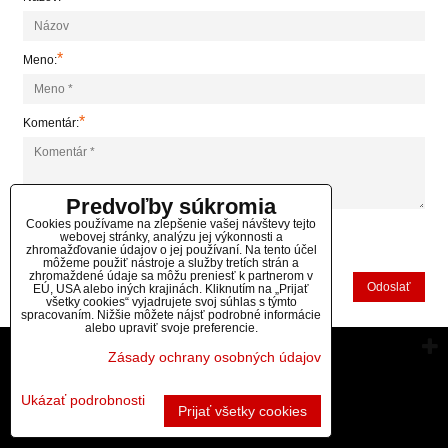
*
Meno:
*
Komentár:
Predvoľby súkromia
Cookies používame na zlepšenie vašej návštevy tejto
webovej stránky, analýzu jej výkonnosti a
*
zhromažďovanie údajov o jej používaní. Na tento účel
(Povinné)
môžeme použiť nástroje a služby tretích strán a
zhromaždené údaje sa môžu preniesť k partnerom v
Odoslať
EÚ, USA alebo iných krajinách. Kliknutím na „Prijať
všetky cookies“ vyjadrujete svoj súhlas s týmto
spracovaním. Nižšie môžete nájsť podrobné informácie
alebo upraviť svoje preferencie.
Vytvorené pomocou:
BiznisWeb.sk
Zásady ochrany osobných údajov
Ukázať podrobnosti
Prijať všetky cookies