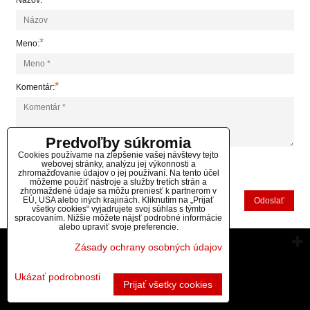
Názov:
*
Meno:
*
Komentár:
Predvoľby súkromia
Cookies používame na zlepšenie vašej návštevy tejto
webovej stránky, analýzu jej výkonnosti a
zhromažďovanie údajov o jej používaní. Na tento účel
*
(Povinné)
môžeme použiť nástroje a služby tretích strán a
zhromaždené údaje sa môžu preniesť k partnerom v
EÚ, USA alebo iných krajinách. Kliknutím na „Prijať
Odoslať
všetky cookies“ vyjadrujete svoj súhlas s týmto
spracovaním. Nižšie môžete nájsť podrobné informácie
alebo upraviť svoje preferencie.
Vytvorené pomocou:
BiznisWeb.sk
Zásady ochrany osobných údajov
Ukázať podrobnosti
Prijať všetky cookies