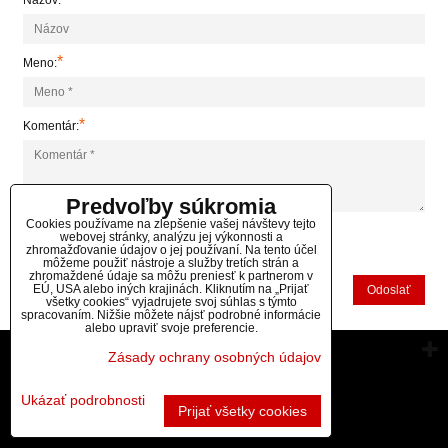
Názov:
*
Meno:
*
Komentár:
Predvoľby súkromia
Cookies používame na zlepšenie vašej návštevy tejto
webovej stránky, analýzu jej výkonnosti a
zhromažďovanie údajov o jej používaní. Na tento účel
*
(Povinné)
môžeme použiť nástroje a služby tretích strán a
zhromaždené údaje sa môžu preniesť k partnerom v
EÚ, USA alebo iných krajinách. Kliknutím na „Prijať
Odoslať
všetky cookies“ vyjadrujete svoj súhlas s týmto
spracovaním. Nižšie môžete nájsť podrobné informácie
alebo upraviť svoje preferencie.
Vytvorené pomocou:
BiznisWeb.sk
Zásady ochrany osobných údajov
Ukázať podrobnosti
Prijať všetky cookies