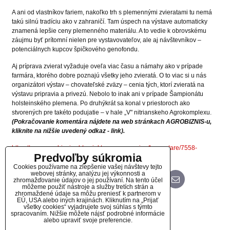
A ani od vlastníkov fariem, nakoľko trh s plemennými zvieratami tu nemá
takú silnú tradíciu ako v zahraničí. Tam úspech na výstave automaticky
znamená lepšie ceny plemenného materiálu. A to vedie k obrovskému
záujmu byť prítomní nielen pre vystavovateľov, ale aj návštevníkov –
potenciálnych kupcov špičkového genofondu.
Aj príprava zvierat vyžaduje oveľa viac času a námahy ako v prípade
farmára, ktorého dobre poznajú všetky jeho zvieratá. O to viac si u nás
organizátori výstav – chovateľské zväzy – cenia tých, ktorí zvieratá na
výstavu pripravia a privezú. Nebolo to inak ani v prípade Šampionátu
holsteinského plemena. Po druhýkrát sa konal v priestoroch ako
stvorených pre takéto podujatie – v hale „V" nitrianskeho Agrokomplexu.
(Pokračovanie komentára nájdete na web stránkach AGROBIZNIS-u,
kliknite na nižšie uvedený odkaz - link).
https://www.agrobiznis.sk/projekty-agromagazinu/komentare/7558-
Predvoľby súkromia
komentar-poklona-vystavovatelom-a-organizatorom
Cookies používame na zlepšenie vašej návštevy tejto
webovej stránky, analýzu jej výkonnosti a
zhromažďovanie údajov o jej používaní. Na tento účel
Bluesky
Twitter
Facebook
Pinterest
Reddit
LinkedIn
WhatsApp
E-
mail
môžeme použiť nástroje a služby tretích strán a
zhromaždené údaje sa môžu preniesť k partnerom v
EÚ, USA alebo iných krajinách. Kliknutím na „Prijať
Diskusia
všetky cookies“ vyjadrujete svoj súhlas s týmto
spracovaním. Nižšie môžete nájsť podrobné informácie
alebo upraviť svoje preferencie.
(0 komentárov)