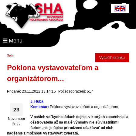
Menu
Späť
Vytlačiť stránku
Poklona vystavovateľom a
organizátorom...
Pridané: 23.11.2022 13:14:15
Počet zobrazení: 517
J. Huba
Komentár:
Poklona vystavovateľom a organizátorom.
23
V našich veľkých stádach dojníc, v ktorých zootechnici a
November
ošetrovatelia až na malé výnimky nie sú vlastníkmi
2022
fariem, nie je úplne prirodzené očakávať od nich
nadšenie z možnosti vystavovať zvieratá.