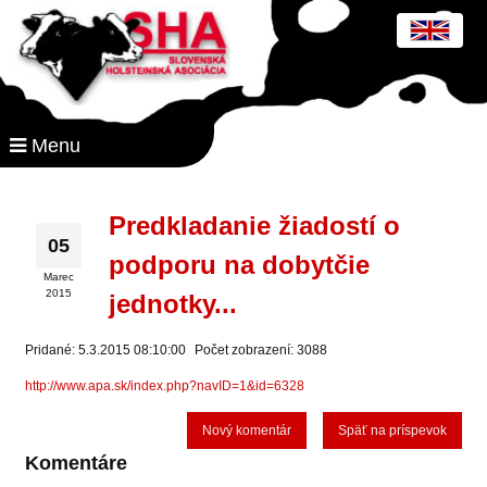
Menu
Predkladanie žiadostí o
05
podporu na dobytčie
Marec
2015
jednotky...
Pridané: 5.3.2015 08:10:00
Počet zobrazení: 3088
http://www.apa.sk/index.php?navID=1&id=6328
Nový komentár
Späť na príspevok
Komentáre