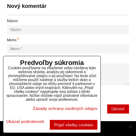
Nový komentár
Názov:
*
Meno:
*
Komentár:
Predvoľby súkromia
Cookies používame na zlepšenie vašej návštevy tejto
webovej stránky, analýzu jej výkonnosti a
zhromažďovanie údajov o jej používaní. Na tento účel
môžeme použiť nástroje a služby tretích strán a
zhromaždené údaje sa môžu preniesť k partnerom v
EÚ, USA alebo iných krajinách. Kliknutím na „Prijať
všetky cookies“ vyjadrujete svoj súhlas s týmto
spracovaním. Nižšie môžete nájsť podrobné informácie
*
(Povinné)
alebo upraviť svoje preferencie.
Zásady ochrany osobných údajov
Odoslať
Ukázať podrobnosti
Prijať všetky cookies
Vytvorené pomocou:
BiznisWeb.sk