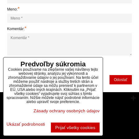
*
Meno:
*
Komentár:
Predvoľby súkromia
*
(Povinné)
Cookies používame na zlepšenie vašej návštevy tejto
webovej stránky, analýzu jej výkonnosti a
zhromažďovanie údajov o jej používaní. Na tento účel
Odoslať
môžeme použiť nástroje a služby tretích strán a
zhromaždené údaje sa môžu preniesť k partnerom v
EÚ, USA alebo iných krajinách. Kliknutím na „Prijať
všetky cookies“ vyjadrujete svoj súhlas s týmto
spracovaním. Nižšie môžete nájsť podrobné informácie
Vytvorené pomocou:
BiznisWeb.sk
alebo upraviť svoje preferencie.
Zásady ochrany osobných údajov
Ukázať podrobnosti
Prijať všetky cookies