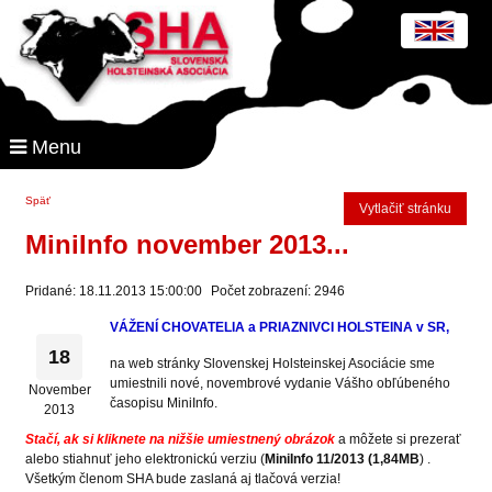
Menu
Späť
Vytlačiť stránku
MiniInfo november 2013...
Pridané: 18.11.2013 15:00:00
Počet zobrazení: 2946
VÁŽENÍ CHOVATELIA a PRIAZNIVCI HOLSTEINA v SR,
18
na web stránky Slovenskej Holsteinskej Asociácie sme
umiestnili nové, novembrové vydanie Vášho obľúbeného
November
časopisu MiniInfo.
2013
Stačí, ak si kliknete na nižšie umiestnený obrázok
a môžete si prezerať
alebo stiahnuť jeho elektronickú verziu (
MiniInfo 11/2013 (1,84MB
) .
Všetkým členom SHA bude zaslaná aj tlačová verzia!