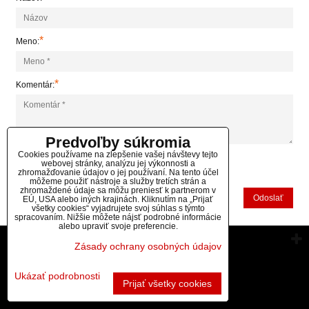
*
Meno:
*
Komentár:
Predvoľby súkromia
Cookies používame na zlepšenie vašej návštevy tejto
webovej stránky, analýzu jej výkonnosti a
*
zhromažďovanie údajov o jej používaní. Na tento účel
(Povinné)
môžeme použiť nástroje a služby tretích strán a
zhromaždené údaje sa môžu preniesť k partnerom v
Odoslať
EÚ, USA alebo iných krajinách. Kliknutím na „Prijať
všetky cookies“ vyjadrujete svoj súhlas s týmto
spracovaním. Nižšie môžete nájsť podrobné informácie
alebo upraviť svoje preferencie.
Vytvorené pomocou:
BiznisWeb.sk
Zásady ochrany osobných údajov
Ukázať podrobnosti
Prijať všetky cookies