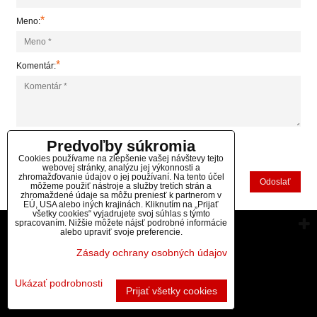
*
Meno:
*
Komentár:
Predvoľby súkromia
*
(Povinné)
Cookies používame na zlepšenie vašej návštevy tejto
webovej stránky, analýzu jej výkonnosti a
zhromažďovanie údajov o jej používaní. Na tento účel
Odoslať
môžeme použiť nástroje a služby tretích strán a
zhromaždené údaje sa môžu preniesť k partnerom v
EÚ, USA alebo iných krajinách. Kliknutím na „Prijať
všetky cookies“ vyjadrujete svoj súhlas s týmto
spracovaním. Nižšie môžete nájsť podrobné informácie
Vytvorené pomocou:
BiznisWeb.sk
alebo upraviť svoje preferencie.
Zásady ochrany osobných údajov
Ukázať podrobnosti
Prijať všetky cookies