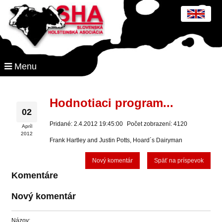
Menu
Hodnotiaci program...
02
Pridané: 2.4.2012 19:45:00
Počet zobrazení: 4120
Apríl
2012
Frank Hartley and Justin Potts, Hoard´s Dairyman
Nový komentár
Späť na príspevok
Komentáre
Nový komentár
Názov: