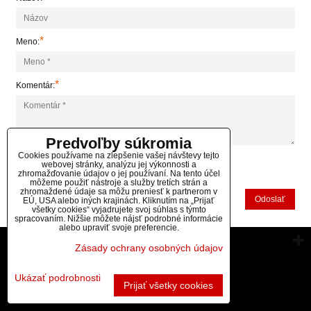
*
Meno:
*
Komentár:
Predvoľby súkromia
Cookies používame na zlepšenie vašej návštevy tejto
webovej stránky, analýzu jej výkonnosti a
*
zhromažďovanie údajov o jej používaní. Na tento účel
(Povinné)
môžeme použiť nástroje a služby tretích strán a
zhromaždené údaje sa môžu preniesť k partnerom v
Odoslať
EÚ, USA alebo iných krajinách. Kliknutím na „Prijať
všetky cookies“ vyjadrujete svoj súhlas s týmto
spracovaním. Nižšie môžete nájsť podrobné informácie
alebo upraviť svoje preferencie.
Vytvorené pomocou:
BiznisWeb.sk
Zásady ochrany osobných údajov
Ukázať podrobnosti
Prijať všetky cookies