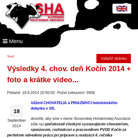
Menu
Späť
Vytlačiť stránku
Výsledky 4. chov. deň Kočín 2014 +
foto a krátke video...
Pridané: 18.9.2014 20:50:00
Počet zobrazení: 5908
Vážení CHOVATELIA a PRIAZNIVCI holsteinského
dobytka v SR,
18
dovoľte, aby sme v mene Slovenskej Holsteinskej Asociácie
September
ešte raz
poďakovali všetkým vystavujúcim chovateľom,
2014
sponzorom, rozhodcovi a pracovníkom PVOD Kočín za
perfektne odvedenú prácu pri príprave a realizácii 4. ročníka