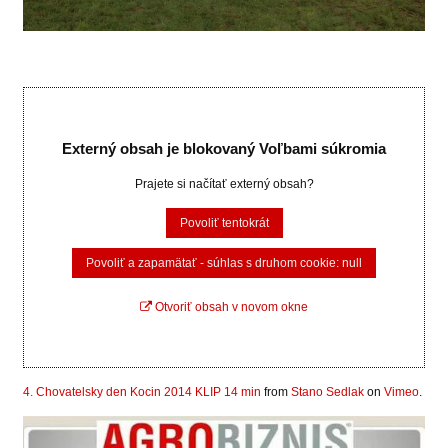
Externý obsah je blokovaný Voľbami súkromia
Prajete si načítať externý obsah?
Povoliť tentokrát
Povoliť a zapamätať - súhlas s druhom cookie: null
Otvoriť obsah v novom okne
4. Chovatelsky den Kocin 2014 KLIP 14 min
from
Stano Sedlak
on
Vimeo
.