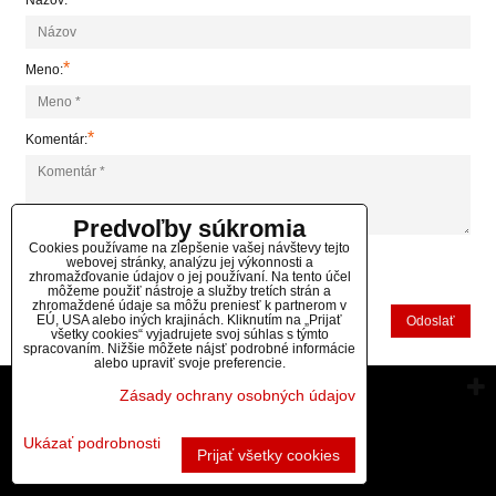
Názov:
*
Meno:
*
Komentár:
Predvoľby súkromia
Cookies používame na zlepšenie vašej návštevy tejto
webovej stránky, analýzu jej výkonnosti a
zhromažďovanie údajov o jej používaní. Na tento účel
*
(Povinné)
môžeme použiť nástroje a služby tretích strán a
zhromaždené údaje sa môžu preniesť k partnerom v
EÚ, USA alebo iných krajinách. Kliknutím na „Prijať
Odoslať
všetky cookies“ vyjadrujete svoj súhlas s týmto
spracovaním. Nižšie môžete nájsť podrobné informácie
alebo upraviť svoje preferencie.
Vytvorené pomocou:
BiznisWeb.sk
Zásady ochrany osobných údajov
Ukázať podrobnosti
Prijať všetky cookies