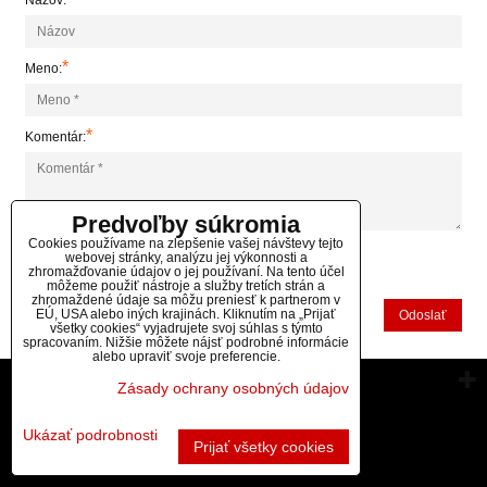
Názov:
*
Meno:
*
Komentár:
Predvoľby súkromia
Cookies používame na zlepšenie vašej návštevy tejto
webovej stránky, analýzu jej výkonnosti a
zhromažďovanie údajov o jej používaní. Na tento účel
*
(Povinné)
môžeme použiť nástroje a služby tretích strán a
zhromaždené údaje sa môžu preniesť k partnerom v
EÚ, USA alebo iných krajinách. Kliknutím na „Prijať
Odoslať
všetky cookies“ vyjadrujete svoj súhlas s týmto
spracovaním. Nižšie môžete nájsť podrobné informácie
alebo upraviť svoje preferencie.
Vytvorené pomocou:
BiznisWeb.sk
Zásady ochrany osobných údajov
Ukázať podrobnosti
Prijať všetky cookies