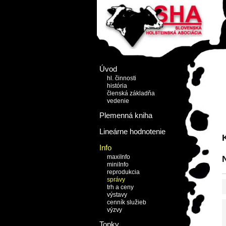
Úvod
hl. činnosti
história
členská základňa
vedenie
Plemenná kniha
Lineárne hodnotenie
Info
maxiInfo
miniInfo
reprodukcia
správy
trh a ceny
výstavy
cenník služieb
výzvy
Topky