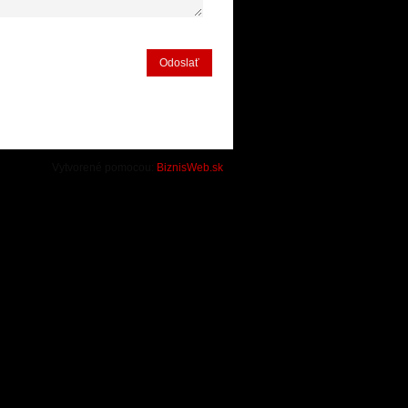
Odoslať
Vytvorené pomocou:
BiznisWeb.sk