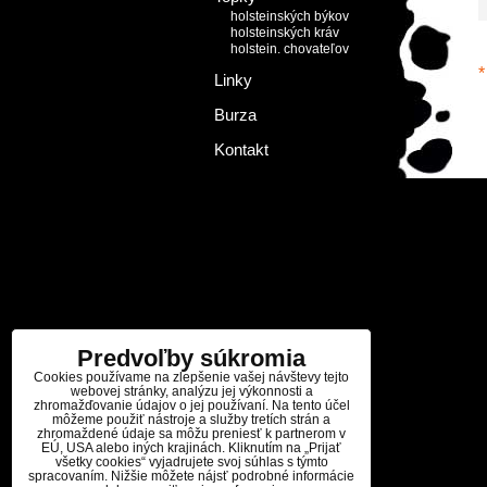
holsteinských býkov
holsteinských kráv
holstein. chovateľov
*
Linky
Burza
Kontakt
Predvoľby súkromia
Cookies používame na zlepšenie vašej návštevy tejto
webovej stránky, analýzu jej výkonnosti a
zhromažďovanie údajov o jej používaní. Na tento účel
môžeme použiť nástroje a služby tretích strán a
zhromaždené údaje sa môžu preniesť k partnerom v
EÚ, USA alebo iných krajinách. Kliknutím na „Prijať
všetky cookies“ vyjadrujete svoj súhlas s týmto
spracovaním. Nižšie môžete nájsť podrobné informácie