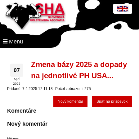
Menu
Zmena bázy 2025 a dopady
07
na jednotlivé PH USA...
Apríl
2025
Pridané: 7.4.2025 12:11:18
Počet zobrazení: 275
Nový komentár
Späť na príspevok
Komentáre
Nový komentár