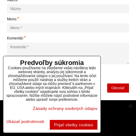
Názov:
*
Meno:
*
Komentár:
Predvoľby súkromia
Cookies používame na zlepšenie vašej návštevy tejto
webovej stránky, analýzu jej výkonnosti a
zhromažďovanie údajov o jej používaní. Na tento účel
*
(Povinné)
môžeme použiť nástroje a služby tretích strán a
zhromaždené údaje sa môžu preniesť k partnerom v
EÚ, USA alebo iných krajinách. Kliknutím na „Prijať
Odoslať
všetky cookies“ vyjadrujete svoj súhlas s týmto
spracovaním. Nižšie môžete nájsť podrobné informácie
alebo upraviť svoje preferencie.
Vytvorené pomocou:
BiznisWeb.sk
Zásady ochrany osobných údajov
Ukázať podrobnosti
Prijať všetky cookies