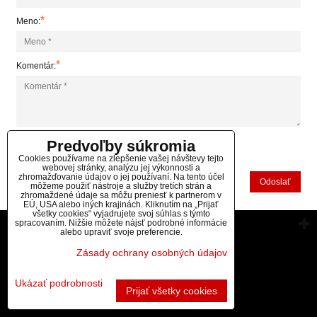
*
Meno:
*
Komentár:
Predvoľby súkromia
*
(Povinné)
Cookies používame na zlepšenie vašej návštevy tejto
webovej stránky, analýzu jej výkonnosti a
zhromažďovanie údajov o jej používaní. Na tento účel
Odoslať
môžeme použiť nástroje a služby tretích strán a
zhromaždené údaje sa môžu preniesť k partnerom v
EÚ, USA alebo iných krajinách. Kliknutím na „Prijať
všetky cookies“ vyjadrujete svoj súhlas s týmto
spracovaním. Nižšie môžete nájsť podrobné informácie
Vytvorené pomocou:
BiznisWeb.sk
alebo upraviť svoje preferencie.
Zásady ochrany osobných údajov
Ukázať podrobnosti
Prijať všetky cookies