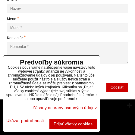
Názov:
*
Meno:
*
Komentár:
Predvoľby súkromia
Cookies používame na zlepšenie vašej návštevy tejto
webovej stránky, analýzu jej výkonnosti a
zhromažďovanie údajov o jej používaní. Na tento účel
*
(Povinné)
môžeme použiť nástroje a služby tretích strán a
zhromaždené údaje sa môžu preniesť k partnerom v
EÚ, USA alebo iných krajinách. Kliknutím na „Prijať
Odoslať
všetky cookies“ vyjadrujete svoj súhlas s týmto
spracovaním. Nižšie môžete nájsť podrobné informácie
alebo upraviť svoje preferencie.
Vytvorené pomocou:
BiznisWeb.sk
Zásady ochrany osobných údajov
Ukázať podrobnosti
Prijať všetky cookies