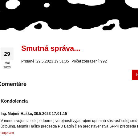
Smutná správa...
29
Pridané: 29.5.2023 19:51:35
Počet zobrazení: 992
Máj
2023
Komentáre
Kondolencia
Ing. Mojmír Haško
,
30.5.2023 17:01:15
V mene svojom a celej odbornej verejnosti vyjadrujem úprimnú sústrasť celej smút
úctouIng. Mojmír Haško predseda PD Badín člen predstavenstva SPPK predsed
Odpoveď