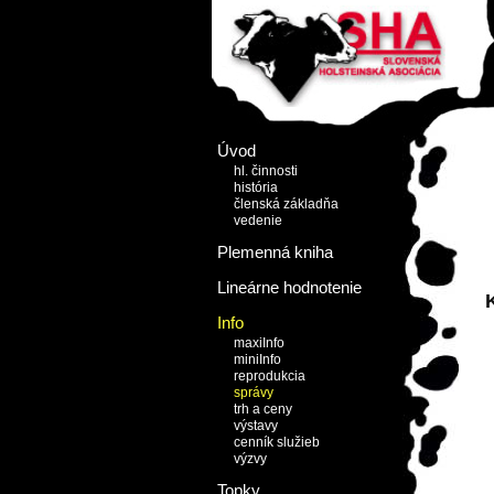
Úvod
hl. činnosti
história
členská základňa
vedenie
Plemenná kniha
Lineárne hodnotenie
Info
maxiInfo
miniInfo
reprodukcia
správy
trh a ceny
výstavy
cenník služieb
výzvy
Topky