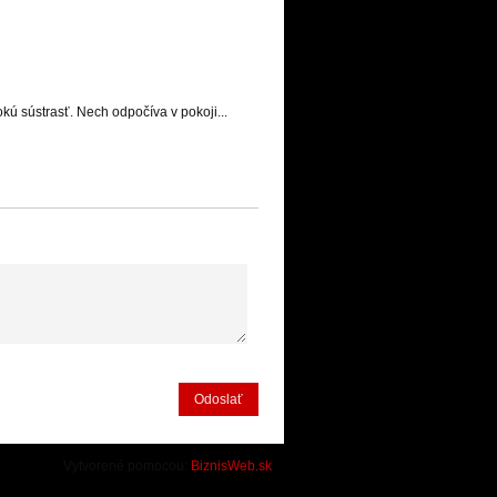
 sústrasť. Nech odpočíva v pokoji...
Odoslať
Vytvorené pomocou:
BiznisWeb.sk