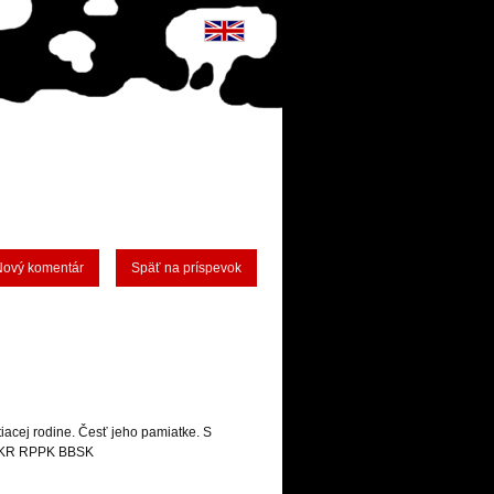
Nový komentár
Späť na príspevok
iacej rodine. Česť jeho pamiatke. S
a KR RPPK BBSK