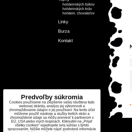
holsteinských býkov
holsteinských kráv
holstein. chovateľov
Linky
Burza
Kontakt
Predvoľby súkromia
Cookies používame na zlepšenie vašej návštevy tejto
*
webovej stránky, analýzu jej výkonnosti a
zhromažďovanie údajov o jej používaní. Na tento účel
môžeme použiť nástroje a služby tretích strán a
zhromaždené údaje sa môžu preniesť k partnerom v
EÚ, USA alebo iných krajinách. Kliknutím na „Prijať
všetky cookies“ vyjadrujete svoj súhlas s týmto
spracovaním. Nižšie môžete nájsť podrobné informácie