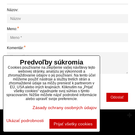
Názov:
*
Meno:
*
Komentár:
Predvoľby súkromia
Cookies používame na zlepšenie vašej návštevy tejto
webovej stránky, analýzu jej výkonnosti a
zhromažďovanie údajov o jej používaní. Na tento účel
môžeme použiť nástroje a služby tretích strán a
zhromaždené údaje sa môžu preniesť k partnerom v
*
(Povinné)
EÚ, USA alebo iných krajinách. Kliknutím na „Prijať
všetky cookies“ vyjadrujete svoj súhlas s týmto
spracovaním. Nižšie môžete nájsť podrobné informácie
Odoslať
alebo upraviť svoje preferencie.
Zásady ochrany osobných údajov
Vytvorené pomocou:
BiznisWeb.sk
Ukázať podrobnosti
Prijať všetky cookies