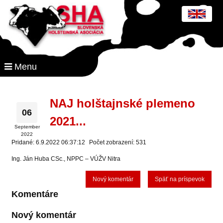
Menu
NAJ holštajnské plemeno
06
2021...
September
2022
Pridané: 6.9.2022 06:37:12
Počet zobrazení: 531
Ing. Ján Huba CSc., NPPC – VÚŽV Nitra
Nový komentár
Späť na príspevok
Komentáre
Nový komentár