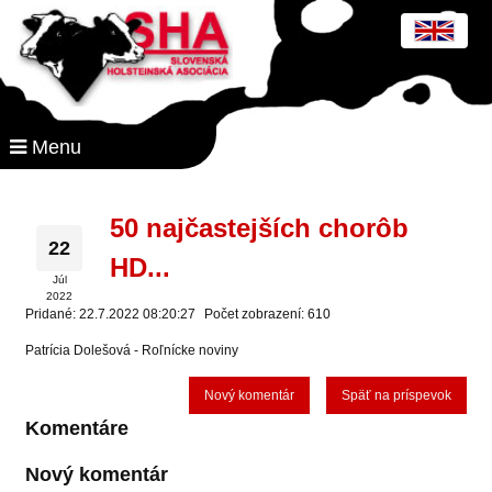
Menu
50 najčastejších chorôb
22
HD...
Júl
2022
Pridané: 22.7.2022 08:20:27
Počet zobrazení: 610
Patrícia Dolešová - Roľnícke noviny
Nový komentár
Späť na príspevok
Komentáre
Nový komentár