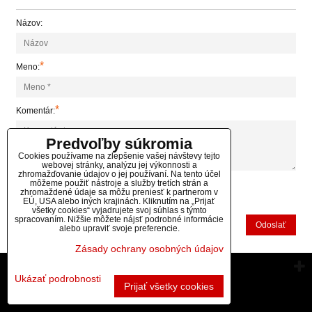
Názov:
*
Meno:
*
Komentár:
Predvoľby súkromia
Cookies používame na zlepšenie vašej návštevy tejto
webovej stránky, analýzu jej výkonnosti a
zhromažďovanie údajov o jej používaní. Na tento účel
môžeme použiť nástroje a služby tretích strán a
zhromaždené údaje sa môžu preniesť k partnerom v
*
(Povinné)
EÚ, USA alebo iných krajinách. Kliknutím na „Prijať
všetky cookies“ vyjadrujete svoj súhlas s týmto
spracovaním. Nižšie môžete nájsť podrobné informácie
Odoslať
alebo upraviť svoje preferencie.
Zásady ochrany osobných údajov
Vytvorené pomocou:
BiznisWeb.sk
Ukázať podrobnosti
Prijať všetky cookies