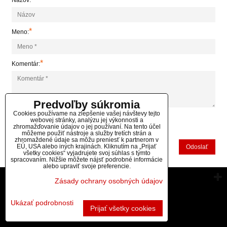
Názov:
*
Meno:
*
Komentár:
Predvoľby súkromia
Cookies používame na zlepšenie vašej návštevy tejto
webovej stránky, analýzu jej výkonnosti a
zhromažďovanie údajov o jej používaní. Na tento účel
*
(Povinné)
môžeme použiť nástroje a služby tretích strán a
zhromaždené údaje sa môžu preniesť k partnerom v
EÚ, USA alebo iných krajinách. Kliknutím na „Prijať
Odoslať
všetky cookies“ vyjadrujete svoj súhlas s týmto
spracovaním. Nižšie môžete nájsť podrobné informácie
alebo upraviť svoje preferencie.
Vytvorené pomocou:
BiznisWeb.sk
Zásady ochrany osobných údajov
Ukázať podrobnosti
Prijať všetky cookies