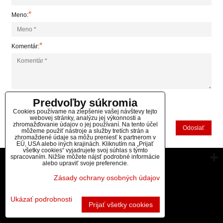
*
Meno:
*
Komentár:
Predvoľby súkromia
*
(Povinné)
Cookies používame na zlepšenie vašej návštevy tejto
webovej stránky, analýzu jej výkonnosti a
zhromažďovanie údajov o jej používaní. Na tento účel
Odoslať
môžeme použiť nástroje a služby tretích strán a
zhromaždené údaje sa môžu preniesť k partnerom v
EÚ, USA alebo iných krajinách. Kliknutím na „Prijať
všetky cookies“ vyjadrujete svoj súhlas s týmto
spracovaním. Nižšie môžete nájsť podrobné informácie
Vytvorené pomocou:
BiznisWeb.sk
alebo upraviť svoje preferencie.
Zásady ochrany osobných údajov
Ukázať podrobnosti
Prijať všetky cookies