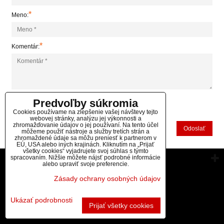
*
Meno:
*
Komentár:
Predvoľby súkromia
*
(Povinné)
Cookies používame na zlepšenie vašej návštevy tejto
webovej stránky, analýzu jej výkonnosti a
zhromažďovanie údajov o jej používaní. Na tento účel
Odoslať
môžeme použiť nástroje a služby tretích strán a
zhromaždené údaje sa môžu preniesť k partnerom v
EÚ, USA alebo iných krajinách. Kliknutím na „Prijať
všetky cookies“ vyjadrujete svoj súhlas s týmto
spracovaním. Nižšie môžete nájsť podrobné informácie
Vytvorené pomocou:
BiznisWeb.sk
alebo upraviť svoje preferencie.
Zásady ochrany osobných údajov
Ukázať podrobnosti
Prijať všetky cookies