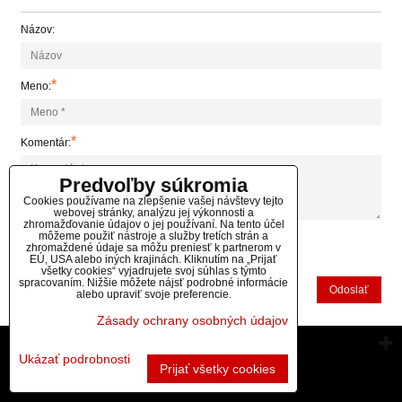
Názov:
*
Meno:
*
Komentár:
Predvoľby súkromia
Cookies používame na zlepšenie vašej návštevy tejto
webovej stránky, analýzu jej výkonnosti a
zhromažďovanie údajov o jej používaní. Na tento účel
môžeme použiť nástroje a služby tretích strán a
zhromaždené údaje sa môžu preniesť k partnerom v
*
(Povinné)
EÚ, USA alebo iných krajinách. Kliknutím na „Prijať
všetky cookies“ vyjadrujete svoj súhlas s týmto
spracovaním. Nižšie môžete nájsť podrobné informácie
Odoslať
alebo upraviť svoje preferencie.
Zásady ochrany osobných údajov
Vytvorené pomocou:
BiznisWeb.sk
Ukázať podrobnosti
Prijať všetky cookies