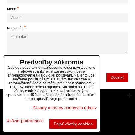
*
Meno:
*
Komentár:
Predvoľby súkromia
*
(Povinné)
Cookies používame na zlepšenie vašej návštevy tejto
webovej stránky, analýzu jej výkonnosti a
zhromažďovanie údajov o jej používaní. Na tento účel
Odoslať
môžeme použiť nástroje a služby tretích strán a
zhromaždené údaje sa môžu preniesť k partnerom v
EÚ, USA alebo iných krajinách. Kliknutím na „Prijať
všetky cookies“ vyjadrujete svoj súhlas s týmto
spracovaním. Nižšie môžete nájsť podrobné informácie
Vytvorené pomocou:
BiznisWeb.sk
alebo upraviť svoje preferencie.
Zásady ochrany osobných údajov
Ukázať podrobnosti
Prijať všetky cookies