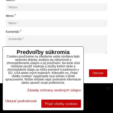
Názov:
*
Meno:
*
Komentár:
Predvoľby súkromia
Cookies používame na zlepšenie vašej návštevy tejto
webovej stránky, analýzu jej výkonnosti a
zhromažďovanie údajov o jej používaní. Na tento účel
*
(Povinné)
môžeme použiť nástroje a služby tretích strán a
zhromaždené údaje sa môžu preniesť k partnerom v
EÚ, USA alebo iných krajinách. Kliknutím na „Prijať
Odoslať
všetky cookies“ vyjadrujete svoj súhlas s týmto
spracovaním. Nižšie môžete nájsť podrobné informácie
alebo upraviť svoje preferencie.
Vytvorené pomocou:
BiznisWeb.sk
Zásady ochrany osobných údajov
Ukázať podrobnosti
Prijať všetky cookies