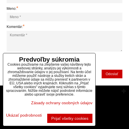
*
Meno:
*
Komentár:
Predvoľby súkromia
*
(Povinné)
Cookies používame na zlepšenie vašej návštevy tejto
webovej stránky, analýzu jej výkonnosti a
zhromažďovanie údajov o jej používaní. Na tento účel
Odoslať
môžeme použiť nástroje a služby tretích strán a
zhromaždené údaje sa môžu preniesť k partnerom v
EÚ, USA alebo iných krajinách. Kliknutím na „Prijať
všetky cookies“ vyjadrujete svoj súhlas s týmto
spracovaním. Nižšie môžete nájsť podrobné informácie
Vytvorené pomocou:
BiznisWeb.sk
alebo upraviť svoje preferencie.
Zásady ochrany osobných údajov
Ukázať podrobnosti
Prijať všetky cookies