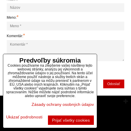
*
Meno:
*
Komentár:
Predvoľby súkromia
Cookies používame na zlepšenie vašej návštevy tejto
webovej stránky, analýzu jej výkonnosti a
*
zhromažďovanie údajov o jej používaní. Na tento účel
(Povinné)
môžeme použiť nástroje a služby tretích strán a
zhromaždené údaje sa môžu preniesť k partnerom v
Odoslať
EÚ, USA alebo iných krajinách. Kliknutím na „Prijať
všetky cookies“ vyjadrujete svoj súhlas s týmto
spracovaním. Nižšie môžete nájsť podrobné informácie
alebo upraviť svoje preferencie.
Vytvorené pomocou:
BiznisWeb.sk
Zásady ochrany osobných údajov
Ukázať podrobnosti
Prijať všetky cookies