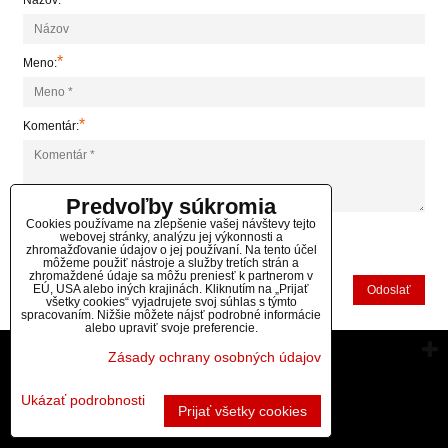
Názov:
*
Meno:
*
Komentár:
Predvoľby súkromia
Cookies používame na zlepšenie vašej návštevy tejto
webovej stránky, analýzu jej výkonnosti a
zhromažďovanie údajov o jej používaní. Na tento účel
*
(Povinné)
môžeme použiť nástroje a služby tretích strán a
zhromaždené údaje sa môžu preniesť k partnerom v
EÚ, USA alebo iných krajinách. Kliknutím na „Prijať
Odoslať
všetky cookies“ vyjadrujete svoj súhlas s týmto
spracovaním. Nižšie môžete nájsť podrobné informácie
alebo upraviť svoje preferencie.
Vytvorené pomocou:
BiznisWeb.sk
Zásady ochrany osobných údajov
Ukázať podrobnosti
Prijať všetky cookies