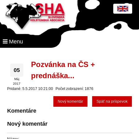
Menu
Pozvánka na ČS +
05
prednáška...
Máj
2017
Pridané: 5.5.2017 10:21:00
Počet zobrazení: 1876
Nový komentár
Späť na príspevok
Komentáre
Nový komentár