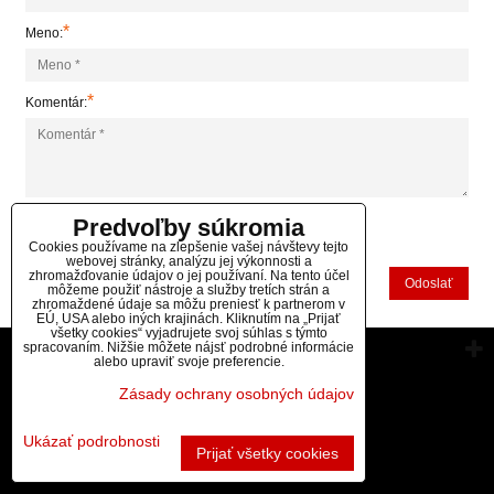
*
Meno:
*
Komentár:
Predvoľby súkromia
*
(Povinné)
Cookies používame na zlepšenie vašej návštevy tejto
webovej stránky, analýzu jej výkonnosti a
zhromažďovanie údajov o jej používaní. Na tento účel
Odoslať
môžeme použiť nástroje a služby tretích strán a
zhromaždené údaje sa môžu preniesť k partnerom v
EÚ, USA alebo iných krajinách. Kliknutím na „Prijať
všetky cookies“ vyjadrujete svoj súhlas s týmto
spracovaním. Nižšie môžete nájsť podrobné informácie
Vytvorené pomocou:
BiznisWeb.sk
alebo upraviť svoje preferencie.
Zásady ochrany osobných údajov
Ukázať podrobnosti
Prijať všetky cookies