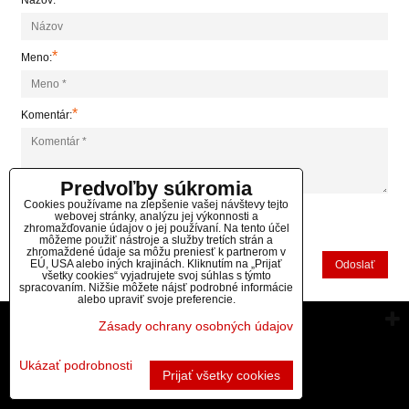
Názov:
*
Meno:
*
Komentár:
Predvoľby súkromia
Cookies používame na zlepšenie vašej návštevy tejto
webovej stránky, analýzu jej výkonnosti a
zhromažďovanie údajov o jej používaní. Na tento účel
*
(Povinné)
môžeme použiť nástroje a služby tretích strán a
zhromaždené údaje sa môžu preniesť k partnerom v
EÚ, USA alebo iných krajinách. Kliknutím na „Prijať
Odoslať
všetky cookies“ vyjadrujete svoj súhlas s týmto
spracovaním. Nižšie môžete nájsť podrobné informácie
alebo upraviť svoje preferencie.
Vytvorené pomocou:
BiznisWeb.sk
Zásady ochrany osobných údajov
Ukázať podrobnosti
Prijať všetky cookies