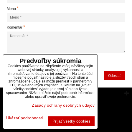
*
Meno:
*
Komentár:
Predvoľby súkromia
*
(Povinné)
Cookies používame na zlepšenie vašej návštevy tejto
webovej stránky, analýzu jej výkonnosti a
zhromažďovanie údajov o jej používaní. Na tento účel
Odoslať
môžeme použiť nástroje a služby tretích strán a
zhromaždené údaje sa môžu preniesť k partnerom v
EÚ, USA alebo iných krajinách. Kliknutím na „Prijať
všetky cookies“ vyjadrujete svoj súhlas s týmto
spracovaním. Nižšie môžete nájsť podrobné informácie
Vytvorené pomocou:
BiznisWeb.sk
alebo upraviť svoje preferencie.
Zásady ochrany osobných údajov
Ukázať podrobnosti
Prijať všetky cookies