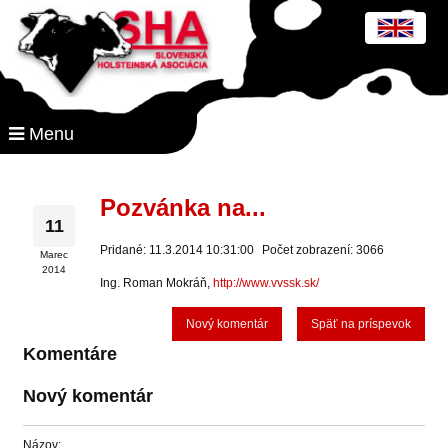
Menu
Pozvánka na...
11
Pridané: 11.3.2014 10:31:00
Počet zobrazení: 3066
Marec
2014
Ing. Roman Mokráň,
http://www.vvssk.sk/
Nový komentár
Späť na príspevok
Komentáre
Nový komentár
Názov: