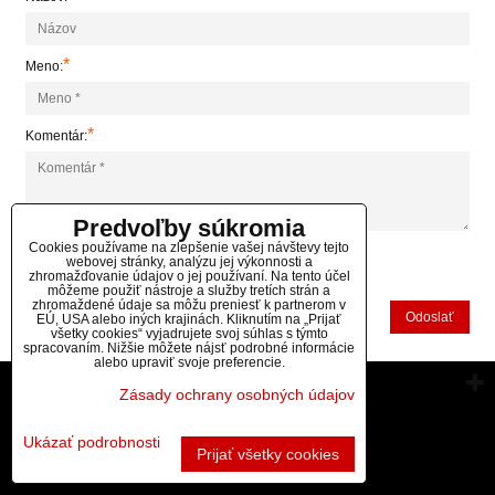
*
Meno:
*
Komentár:
Predvoľby súkromia
Cookies používame na zlepšenie vašej návštevy tejto
webovej stránky, analýzu jej výkonnosti a
*
zhromažďovanie údajov o jej používaní. Na tento účel
(Povinné)
môžeme použiť nástroje a služby tretích strán a
zhromaždené údaje sa môžu preniesť k partnerom v
Odoslať
EÚ, USA alebo iných krajinách. Kliknutím na „Prijať
všetky cookies“ vyjadrujete svoj súhlas s týmto
spracovaním. Nižšie môžete nájsť podrobné informácie
alebo upraviť svoje preferencie.
Vytvorené pomocou:
BiznisWeb.sk
Zásady ochrany osobných údajov
Ukázať podrobnosti
Prijať všetky cookies