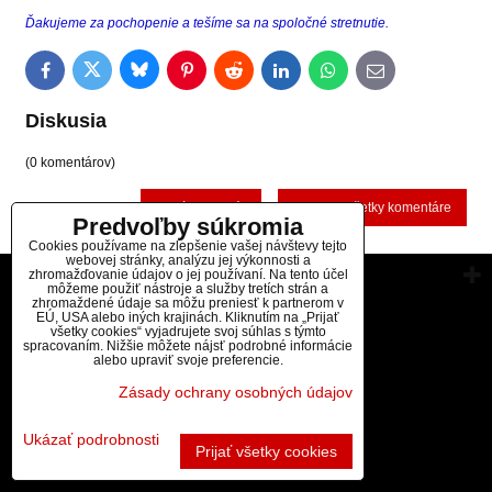
Ďakujeme za pochopenie a tešíme sa na spoločné stretnutie.
Bluesky
Twitter
Facebook
Pinterest
Reddit
LinkedIn
WhatsApp
E-
mail
Diskusia
(0 komentárov)
Nový komentár
Zobraziť všetky komentáre
Predvoľby súkromia
Cookies používame na zlepšenie vašej návštevy tejto
webovej stránky, analýzu jej výkonnosti a
zhromažďovanie údajov o jej používaní. Na tento účel
Vytvorené pomocou:
BiznisWeb.sk
môžeme použiť nástroje a služby tretích strán a
zhromaždené údaje sa môžu preniesť k partnerom v
EÚ, USA alebo iných krajinách. Kliknutím na „Prijať
všetky cookies“ vyjadrujete svoj súhlas s týmto
spracovaním. Nižšie môžete nájsť podrobné informácie
alebo upraviť svoje preferencie.
Zásady ochrany osobných údajov
Ukázať podrobnosti
Prijať všetky cookies