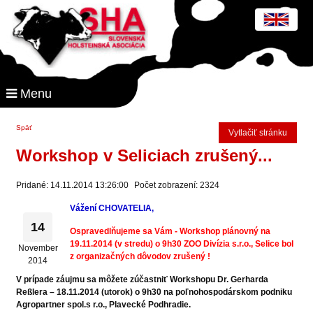
Menu
Späť
Vytlačiť stránku
Workshop v Seliciach zrušený...
Pridané: 14.11.2014 13:26:00
Počet zobrazení: 2324
Vážení CHOVATELIA,
14
Ospravedlňujeme sa Vám - Workshop plánovný na
19.11.2014 (v stredu) o 9h30 ZOO Divízia s.r.o., Selice bol
November
z organizačných dôvodov zrušený !
2014
V prípade záujmu sa môžete zúčastniť Workshopu Dr. Gerharda
Reßlera – 18.11.2014 (utorok) o 9h30 na poľnohospodárskom podniku
Agropartner spol.s r.o., Plavecké Podhradie.