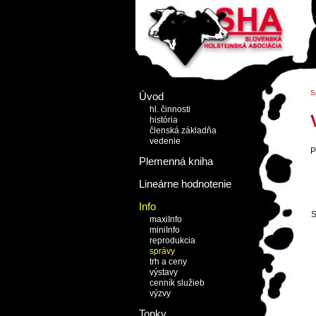
S
Úvod
hl. činnosti
história
členská základňa
vedenie
P
Plemenná kniha
Lineárne hodnotenie
Info
S
maxiInfo
miniInfo
reprodukcia
správy
trh a ceny
výstavy
cenník služieb
výzvy
Topky