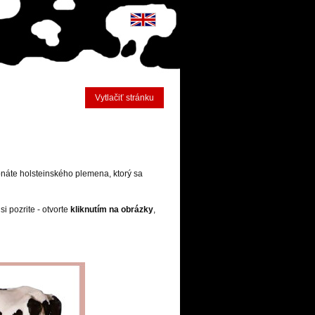
Vytlačiť stránku
onáte holsteinského plemena, ktorý sa
i pozrite - otvorte
kliknutím na obrázky
,