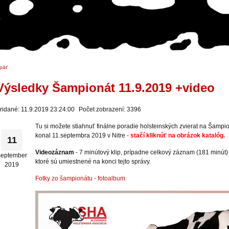
päť
Výsledky Šampionát 11.9.2019 +video
ridané: 11.9.2019 23:24:00
Počet zobrazení: 3396
Tu si možete stiahnuť finálne poradie holsteinských zvierat na Šampi
konal 11.septembra 2019 v Nitre -
stačí kliknúť na obrázok katalóg.
11
Videozáznam
- 7 minútový klip, prípadne celkový záznam (181 minút) s
eptember
ktoré sú umiestnené na konci tejto správy.
2019
Fotky zo šampionátu - fotoalbum