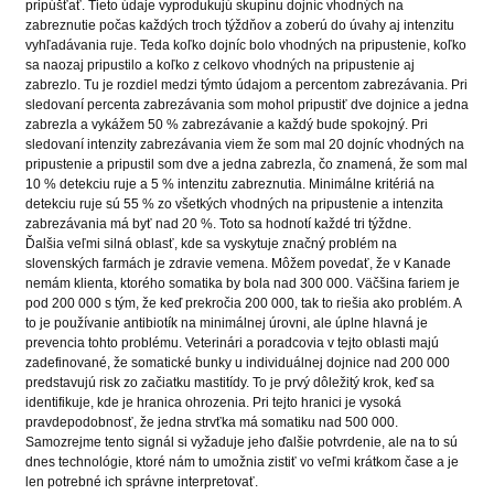
pripúšťať. Tieto údaje vyprodukujú skupinu dojníc vhodných na
zabreznutie počas každých troch týždňov a zoberú do úvahy aj intenzitu
vyhľadávania ruje. Teda koľko dojníc bolo vhodných na pripustenie, koľko
sa naozaj pripustilo a koľko z celkovo vhodných na pripustenie aj
zabrezlo. Tu je rozdiel medzi týmto údajom a percentom zabrezávania. Pri
sledovaní percenta zabrezávania som mohol pripustiť dve dojnice a jedna
zabrezla a vykážem 50 % zabrezávanie a každý bude spokojný. Pri
sledovaní intenzity zabrezávania viem že som mal 20 dojníc vhodných na
pripustenie a pripustil som dve a jedna zabrezla, čo znamená, že som mal
10 % detekciu ruje a 5 % intenzitu zabreznutia. Minimálne kritériá na
detekciu ruje sú 55 % zo všetkých vhodných na pripustenie a intenzita
zabrezávania má byť nad 20 %. Toto sa hodnotí každé tri týždne.
Ďalšia veľmi silná oblasť, kde sa vyskytuje značný problém na
slovenských farmách je zdravie vemena. Môžem povedať, že v Kanade
nemám klienta, ktorého somatika by bola nad 300 000. Väčšina fariem je
pod 200 000 s tým, že keď prekročia 200 000, tak to riešia ako problém. A
to je používanie antibiotík na minimálnej úrovni, ale úplne hlavná je
prevencia tohto problému. Veterinári a poradcovia v tejto oblasti majú
zadefinované, že somatické bunky u individuálnej dojnice nad 200 000
predstavujú risk zo začiatku mastitídy. To je prvý dôležitý krok, keď sa
identifikuje, kde je hranica ohrozenia. Pri tejto hranici je vysoká
pravdepodobnosť, že jedna strvťka má somatiku nad 500 000.
Samozrejme tento signál si vyžaduje jeho ďalšie potvrdenie, ale na to sú
dnes technológie, ktoré nám to umožnia zistiť vo veľmi krátkom čase a je
len potrebné ich správne interpretovať.