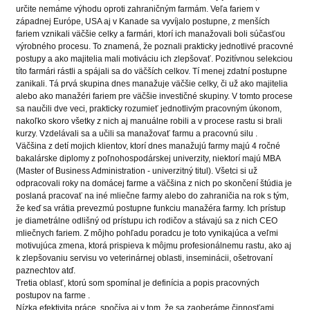
určite nemáme výhodu oproti zahraničným farmám. Veľa fariem v
západnej Európe, USA aj v Kanade sa vyvíjalo postupne, z menších
fariem vznikali väčšie celky a farmári, ktorí ich manažovali boli súčasťou
výrobného procesu. To znamená, že poznali prakticky jednotlivé pracovné
postupy a ako majitelia mali motiváciu ich zlepšovať. Pozitívnou selekciou
títo farmári rástli a spájali sa do väčších celkov. Tí menej zdatní postupne
zanikali. Tá prvá skupina dnes manažuje väčšie celky, či už ako majitelia
alebo ako manažéri fariem pre väčšie investičné skupiny. V tomto procese
sa naučili dve veci, prakticky rozumieť jednotlivým pracovným úkonom,
nakoľko skoro všetky z nich aj manuálne robili a v procese rastu si brali
kurzy. Vzdelávali sa a učili sa manažovať farmu a pracovnú silu .
Väčšina z detí mojich klientov, ktorí dnes manažujú farmy majú 4 ročné
bakalárske diplomy z poľnohospodárskej univerzity, niektorí majú MBA
(Master of Business Administration - univerzitný titul). Všetci si už
odpracovali roky na domácej farme a väčšina z nich po skončení štúdia je
poslaná pracovať na iné mliečne farmy alebo do zahraničia na rok s tým,
že keď sa vrátia prevezmú postupne funkciu manažéra farmy. Ich prístup
je diametrálne odlišný od prístupu ich rodičov a stávajú sa z nich CEO
mliečnych fariem. Z môjho pohľadu poradcu je toto vynikajúca a veľmi
motivujúca zmena, ktorá prispieva k môjmu profesionálnemu rastu, ako aj
k zlepšovaniu servisu vo veterinárnej oblasti, inseminácii, ošetrovaní
paznechtov atď.
Tretia oblasť, ktorú som spomínal je definícia a popis pracovných
postupov na farme .
Nízka efektivita práce, spočíva aj v tom, že sa zaoberáme činnosťami,