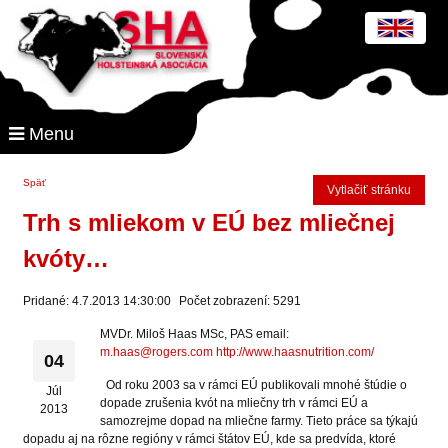
Menu
Späť
Vytlačiť stránku
Trh s mliekom v EÚ bez mliečnej
kvóty…
Pridané: 4.7.2013 14:30:00
Počet zobrazení: 5291
MVDr. Miloš Haas MSc, PAS email:
m.haas@rogers.com
http://www.haasnutrition.com/
04
Od roku 2003 sa v rámci EÚ publikovali mnohé štúdie o
Júl
dopade zrušenia kvót na mliečny trh v rámci EÚ a
2013
samozrejme dopad na mliečne farmy. Tieto práce sa týkajú
dopadu aj na rôzne regióny v rámci štátov EÚ, kde sa predvída, ktoré