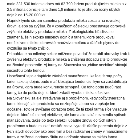
malo 331 530 fariem a dnes má 62 790 fariem produkujúcich mlieko a z
2,5 milióna dojníc je tam dnes 1,8 milióna, to je zhruba ročný úbytok
dojníc od 15-20 000 ks.
Napriek týmto číslam samotná produkcia mlieka zostala na rovnakej
úrovni alebo sa zvýšila, čo v konečnom dôsledku predstavuje obrovské
zvýšenie efektivity produkcie mlieka. Z ekologického hľadiska to
znamená, že niekoľko miliónov dojníc a fariem, ktoré produkovali
neefektívne mlieko, obrovské množstvo metánu a ďalších plynov do
ovzdušia sa týmto znížilo.
Pri pohľade na mliečny sektor môžeme povedať že urobil obrovský krok k
zvýšeniu efektivity produkcie mlieka a zníženiu dopadu z tejto produkcie
na životné prostredie. Aj farmy na Slovensku sa „chtiac nechtiac“ stávajú
súčasťou tohto trendu.
Úspešnosť tejto adaptácie závisí od manažmentu každej farmy, počty
fariem ako aj dojníc budú mať klesajúcu tendenciu, kým sa zastabilizujú
na úrovni, ktorá bude konkurencie schopná. Od toho bodu budú rásť
farmy, čo do počtu dojníc, ktoré zvládli výrobu mlieka efektívne.
Na Slovensku sa ale stretávame aj s problémom, kedy počty zvierat na
farme klesajú, ale produkcia sa nezlepšuje alebo sa zlepšuje len
dočasne. Toto je zvyčajne obrazom toho, že tá ktorá farma síce vyraďuje
dojnice, ktoré sú menej efektívne, ale farma ako taká nezmenila spôsob
manažovania, takže po tejto selekcii upadne znovu do tých istých
problémov a bude musieť neskôr znovu vyradiť ďalšie percento dojníc z
tých istých dôvodov ako pred tým a bez radikálnej zmeny v manažmente
farmy a zníženej podpory štátu na udržanie stavov sa takáto farma