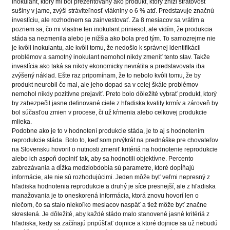
inokulant, ktorý mi bol prezentovaný ako produkt, ktorý zníži stratovosť
sušiny v jame, zvýši stráviteľnosť vlákniny o 6 % atď. Predstavuje značnú
investíciu, ale rozhodnem sa zainvestovať. Za 8 mesiacov sa vrátim a
pozriem sa, čo mi vlastne ten inokulant priniesol, ale vidím, že produkcia
stáda sa nezmenila alebo je nižšia ako bola pred tým. To samozrejme nie
je kvôli inokulantu, ale kvôli tomu, že nedošlo k správnej identifikácii
problémov a samotný inokulant nemohol nikdy zmeniť tento stav. Takže
investícia ako taká sa nikdy ekonomicky nevrátila a predstavovala iba
zvýšený náklad. Ešte raz pripomínam, že to nebolo kvôli tomu, že by
produkt neurobil čo mal, ale jeho dopad sa v celej škále problémov
nemohol nikdy pozitívne prejaviť. Preto bolo dôležité vybrať produkt, ktorý
by zabezpečil jasne definované ciele z hľadiska kvality krmív a zároveň by
bol súčasťou zmien v procese, či už kŕmenia alebo celkovej produkcie
mlieka.
Podobne ako je to v hodnotení produkcie stáda, je to aj s hodnotením
reprodukcie stáda. Bolo to, keď som prvýkrát na prednáške pre chovateľov
na Slovensku hovoril o nutnosti zmeniť kritériá na hodnotenie reprodukcie
alebo ich aspoň doplniť tak, aby sa hodnotili objektívne. Percento
zabrezávania a dĺžka medziobdobia sú parametre, ktoré dopĺňajú
informácie, ale nie sú rozhodujúcimi. Jeden môže byť veľmi nepresný z
hľadiska hodnotenia reprodukcie a druhý je síce presnejší, ale z hľadiska
manažovania je to oneskorená informácia, ktorá znovu hovorí len o
niečom, čo sa stalo niekoľko mesiacov naspäť a tiež môže byť značne
skreslená. Je dôležité, aby každé stádo malo stanovené jasné kritériá z
hľadiska, kedy sa začínajú pripúšťať dojnice a ktoré dojnice sa už nebudú