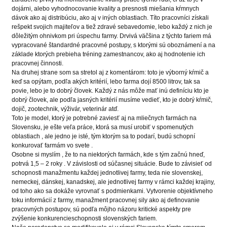
dojárni, alebo vyhodnocovanie kvality a presnosti miešania kŕmnych
dávok ako aj distribúciu, ako aj v iných oblastiach. Títo pracovníci získali
rešpekt svojich majiteľov a tiež zdravé sebavedomie, lebo každý z nich je
dôležitým ohnivkom pri úspechu farmy. Drvivá väčšina z týchto fariem má
vypracované štandardné pracovné postupy, s ktorými sú oboznámení a na
základe ktorých prebieha tréning zamestnancov, ako aj hodnotenie ich
pracovnej činnosti.
Na druhej strane som sa stretol aj z komentárom: toto je výborný kŕmič a
keď sa opýtam, podľa akých kritérií, lebo farma dojí 8500 litrov, tak sa
povie, lebo je to dobrý človek. Každý z nás môže mať inú definíciu kto je
dobrý človek, ale podľa jasných kritérií musíme vedieť, kto je dobrý kŕmič,
dojič, zootechnik, výživár, veterinár atď.
Toto je model, ktorý je potrebné zaviesť aj na mliečnych farmách na
Slovensku, je ešte veľa práce, ktorá sa musí urobiť v spomenutých
oblastiach , ale jedno je isté, tým ktorým sa to podarí, budú schopní
konkurovať farmám vo svete .
Osobne si myslím , že to na niektorých farmách, kde s tým začnú hneď,
potrvá 1,5 – 2 roky . V závislosti od súčasnej situácie. Bude to závisieť od
schopnosti manažmentu každej jednotlivej farmy, teda nie slovenskej,
nemeckej, dánskej, kanadskej, ale jednotlivej farmy v rámci každej krajiny,
od toho ako sa dokáže vyrovnať s podmienkami. Vytvorenie objektívneho
toku informácií z farmy, manažment pracovnej sily ako aj definovanie
pracovných postupov, sú podľa môjho názoru kritické aspekty pre
zvýšenie konkurencieschopnosti slovenských fariem.