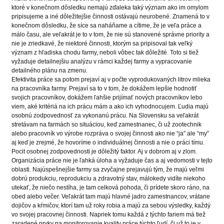
ktoré v konečnom dôsledku nemajú zďaleka taký význam ako im omylom
pripisujeme a iné dôležitejšie činnosti ostávajú neurobené. Znamená to v
konečnom dôsledku, že síce sa naháňame a cítime, že je veľa práce a
málo času, ale veľakrát je to v tom, že nie sú stanovené správne priority a
nie je zriedkavé, že niektoré činnosti, ktorým sa pripisoval tak veľký
význam z hľadiska chodu farmy, neboli vôbec tak dôležité. Toto si tiež
vyžaduje detailnejšiu analýzu v rámci každej farmy a vypracovanie
detailného plánu na zmenu.
Efektivita práce sa potom prejaví aj v počte vyprodukovaných litrov mlieka
na pracovníka farmy. Prejaví sa to v tom, že dokážem lepšie hodnotiť
svojich pracovníkov, dokážem ľahšie prijímať nových pracovníkov lebo
viem, aké kritériá na ich prácu mám a ako ich vyhodnocujem. Ľudia majú
osobnú zodpovednosť za vykonanú prácu. Na Slovensku sa veľakrát
stretávam na farmách so situáciou, keď zamestnanec, či už zootechnik
alebo pracovník vo výrobe rozpráva o svojej činnosti ako nie “ja” ale “my”
aj keď je zrejmé, že hovoríme o individuálnej činnosti a nie o práci tímu.
Pocit osobnej zodpovednosti je dôležitý faktor. Aj v dobrom aj v zlom.
Organizácia práce nie je ľahká úloha a vyžaduje čas a aj vedomosti v tejto
oblasti. Najúspešnejšie farmy sa zvyčajne prejavujú tým, že majú veľmi
dobrú produkciu, reprodukciu a zdravotný stav, málokedy vidíte niekoho
utekať, že niečo nestíha, je tam celková pohoda, či prídete skoro ráno, na
obed alebo večer. Veľakrát tam majú hlavné jadro zamestnancov, vrátane
dojičov a kŕmičov, ktorí tam už roky robia a majú za sebou výsledky, každý
vo svojej pracovnej činnosti. Napriek tomu každá z týchto fariem má tiež
zaradené prvky na monitorovanie kvality práce týchto ľudí, či už to je v