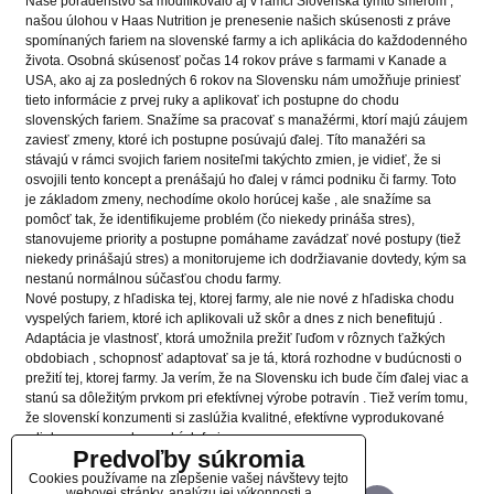
Naše poradenstvo sa modifikovalo aj v rámci Slovenska týmto smerom ,
našou úlohou v Haas Nutrition je prenesenie našich skúsenosti z práve
spomínaných fariem na slovenské farmy a ich aplikácia do každodenného
života. Osobná skúsenosť počas 14 rokov práve s farmami v Kanade a
USA, ako aj za posledných 6 rokov na Slovensku nám umožňuje priniesť
tieto informácie z prvej ruky a aplikovať ich postupne do chodu
slovenských fariem. Snažíme sa pracovať s manažérmi, ktorí majú záujem
zaviesť zmeny, ktoré ich postupne posúvajú ďalej. Títo manažéri sa
stávajú v rámci svojich fariem nositeľmi takýchto zmien, je vidieť, že si
osvojili tento koncept a prenášajú ho ďalej v rámci podniku či farmy. Toto
je základom zmeny, nechodíme okolo horúcej kaše , ale snažíme sa
pomôcť tak, že identifikujeme problém (čo niekedy prináša stres),
stanovujeme priority a postupne pomáhame zavádzať nové postupy (tiež
niekedy prinášajú stres) a monitorujeme ich dodržiavanie dovtedy, kým sa
nestanú normálnou súčasťou chodu farmy.
Nové postupy, z hľadiska tej, ktorej farmy, ale nie nové z hľadiska chodu
vyspelých fariem, ktoré ich aplikovali už skôr a dnes z nich benefitujú .
Adaptácia je vlastnosť, ktorá umožnila prežiť ľuďom v rôznych ťažkých
obdobiach , schopnosť adaptovať sa je tá, ktorá rozhodne v budúcnosti o
prežití tej, ktorej farmy. Ja verím, že na Slovensku ich bude čím ďalej viac a
stanú sa dôležitým prvkom pri efektívnej výrobe potravín . Tiež verím tomu,
že slovenskí konzumenti si zaslúžia kvalitné, efektívne vyprodukované
mlieko a syry zo slovenských fariem.
Predvoľby súkromia
Cookies používame na zlepšenie vašej návštevy tejto
webovej stránky, analýzu jej výkonnosti a