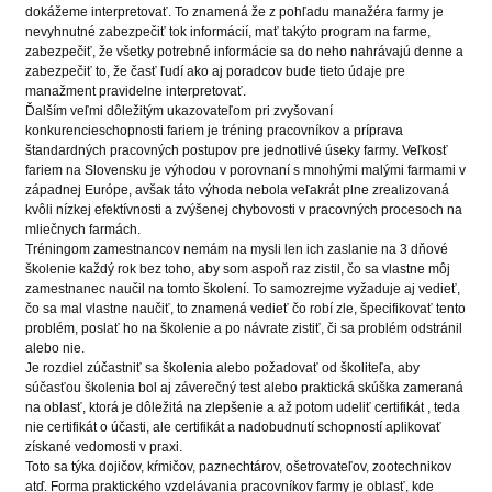
dokážeme interpretovať. To znamená že z pohľadu manažéra farmy je
nevyhnutné zabezpečiť tok informácií, mať takýto program na farme,
zabezpečiť, že všetky potrebné informácie sa do neho nahrávajú denne a
zabezpečiť to, že časť ľudí ako aj poradcov bude tieto údaje pre
manažment pravidelne interpretovať.
Ďalším veľmi dôležitým ukazovateľom pri zvyšovaní
konkurencieschopnosti fariem je tréning pracovníkov a príprava
štandardných pracovných postupov pre jednotlivé úseky farmy. Veľkosť
fariem na Slovensku je výhodou v porovnaní s mnohými malými farmami v
západnej Európe, avšak táto výhoda nebola veľakrát plne zrealizovaná
kvôli nízkej efektívnosti a zvýšenej chybovosti v pracovných procesoch na
mliečnych farmách.
Tréningom zamestnancov nemám na mysli len ich zaslanie na 3 dňové
školenie každý rok bez toho, aby som aspoň raz zistil, čo sa vlastne môj
zamestnanec naučil na tomto školení. To samozrejme vyžaduje aj vedieť,
čo sa mal vlastne naučiť, to znamená vedieť čo robí zle, špecifikovať tento
problém, poslať ho na školenie a po návrate zistiť, či sa problém odstránil
alebo nie.
Je rozdiel zúčastniť sa školenia alebo požadovať od školiteľa, aby
súčasťou školenia bol aj záverečný test alebo praktická skúška zameraná
na oblasť, ktorá je dôležitá na zlepšenie a až potom udeliť certifikát , teda
nie certifikát o účasti, ale certifikát a nadobudnutí schopností aplikovať
získané vedomosti v praxi.
Toto sa týka dojičov, kŕmičov, paznechtárov, ošetrovateľov, zootechnikov
atď. Forma praktického vzdelávania pracovníkov farmy je oblasť, kde