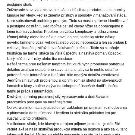
postupne stratí.
Znižovanie stavov a ozdravenie stáda z hľadiska produkcie a ekonomiky
funguje len vtedy, keď sa zmenia prístupy a spôsoby v manažovaní stáda,
ktoré spôsobovali problémy pred tým. Tieto sa musia správne identifikovať
a postupne odstrániť. Keď robíme tie isté chyby, vždy sa dopracujeme k
tomu istému výsledku. Problém je zväčša komplexný a jedna zmena
kŕmnej dávky, alebo iba nákup novej dojacej techniky alebo nákup
nového kŕmneho voza, veľakrát alebo vôbec nepomôžu a len sa pridajú k
celkovej finančnej záťaži bez očakávaného efektu. Takto sa stupňuje
frustrácia na farme, stráca sa vízia úspechu a nastáva pomaly úpadok,
ktorý môže trvať roky alebo iba mesiace.
Každá farma pred riešením takýchto štrukturálnych problémov potrebuje
detailnú analýzu skutočného stavu, a na to, aby sa to mohlo udiať je
potrebné mať informácie a ľudí, ktorí túto analýzu dokážu zrealizovať.
Jedným
z hlavných problémov, s ktorým som sa stretol na slovenských
farmách a ktorý značne vplýva na schopnosť úspešné riadiť mliečnu
farmu je práca s informáciou.
Druhým
je tréning pracovnej sily, vypracovanie a dodržiavanie
pracovných postupov na mliečnej farme.
Objektívna informácia je absolútnym základom pri prijímaní rozhodovania
a plánovania do budúcnosti. Uvediem tu niekoľko príkladov len pre
ilustráciu tohto problému.
V mliečnom stáde, kde hlavným zdrojom príjmov je mlieko, je dôležité
vedieť aká je naša skutočná produkcia mlieka na dojnicu a ako sa ku tejto
informácii dostať. Možno sa niekto pousmeje a povie že to predsa vie