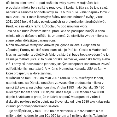
dôsledku eliminovať dopad zrušenia kvóty hlavne v krajinách, kde
produkcia mlieka bola striktne regulovaná kvótami. Zdá sa, že toto sa už
naplnilo a samotná hodnota kvóty sa už blíži k nule. Zatiaľ napriek tomu v
roku 2010-2011 iba 5 členských štátov naplnilo národné kvóty , v roku
2011-2012 bolo 6 štátov pokutovaných za prekročenie národných kvót.
Produkcia mlieka v rámci EÚ bola 6 % pod úrovňou kvóty.
Toto sa ale bude čoskoro meniť, produkcia sa postupne navýši a cena
mlieka pôjde dočasne nižšie, čo znamená, že efektivita výroby mlieka sa
stane veľmi dôležitým parametrom.
Môžu slovenské farmy konkurovať pri výrobe mlieka s krajinami zo
západnej Európy ale tiež s krajinami ako je Poľsko, Česko a Maďarsko?
Myslím , že jeden z dôležitých faktorov, ktorý si bude treba uvedomiť je to,
že nie je rozhodujúce, či to budú poľské, nemecké, kanadské farmy alebo
iné. Farmy sú individuálne jednotky, ktorých schopnosť konkurovať závisí
od ľudí, ktorí ich manažujú. Aj v rámci Nemecka, Kanady, USA sú farmy,
ktoré prosperujú a ktoré zanikajú.
V Dánsku od roku 1983 do roku 2007 zaniklo 85 % mliečnych fariem,
napriek tomu sa Dánsko považuje za vyspelého producenta mlieka v
rámci EÚ ako aj na globálnom trhu. V roku 1983 malo Dánsko 35 480
mliečnych fariem a 993 000 dojníc, dnes majú 5380 fariem a 543 000
dojníc. Uvádzam to preto, že veľakrát sa používa argument v rámci
diskusií o poklese počtu dojníc na Slovensku od roku 1989 ako katastrofa
v rámci poľnohospodárskeho sektora.
Tu je ďalší príklad, v roku 1983 bolo v Nemecku 396 920 fariem a 5,5
milióna dojníc, dnes je tam 101 070 fariem a 4 milióny dojníc, Taliansko