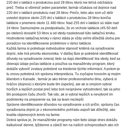
220 dní v laktácii s produkciou pod 28 litrov, ktorá nie teľná odchádza
preč. Treba si všimnúť jeden parameter, farmár očakáva od dojnice nad
220 dní v laktácii produkciu nad 28 litrov. Prečo, lebo ako som už skôr
uviedol dojnice okolo 225 dní v laktácii s produkciou 28 litrov končia
laktácie v priemere okolo 11 480 litrov. Nad 255 dní v laktácii sú stále nad
24 litrov. Samozrejme za predpokladu, že vo vrchole laktácie (45-50 deň
po otelení) dosiahli 53 litrov a od vtedy nasledovali túto laktačnú krivku.
Hodnotenie laktačnej krivky v rámci stáda je vždy veľmi dôležitá úloha pre
poradcov na identifikovanie problémov v rámci laktácie.
Každá farma si potrebuje individuálne stanoviť kritériá na vyraďovanie
dojníc, kde hrá prioritu ekonomika. V ďalšej fáze je potrebné identifikovať
dôvody na vyraďovanie zvierat, tieto sa dajú identifikovať iba vtedy, keď sa
zbierajú údaje počas laktácie a používa sa manažérsky program, ktorý
dokáže vytvoriť zostavy potrebné na triedenie týchto informácii. A potom je
tu znovu potrebná ich správna interpretácia. Tu zvyčajne hovorím aj mojim
klientom v Kanade , farmár je ako tréner profesionálneho tímu, vyberá si
hráčov (dojnice) s ktorými bude tím úspešný, ale ak si omylom vybral
horších a lepších poslal preč lebo boli nesprávne vyhodnotení, tak sa jeho
tím postupom čašu zhorší. Tak isto, ak si vybral lepších a nevytvoril im
podmienky na prejavenie sa, tak sa team nezlepší.
Správne identifikovanie dôvodov na vyraďovanie a ich príčin, správny čas
vyraďovania dojníc je z ekonomického pohľadu aspoň tak dôležitý, ako
kvalita objemových krmív na farme.
Dobrá správa je, že manažérske programy nám tieto údaje dnes dokážu
kalkulovať denne, týždenne a záleží len na našich schopnostiach ako ich