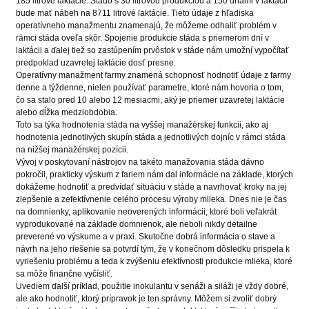
185 litrové laktácie. Stádo s 30 litrovou produkciou a 150 dňami v laktácii
bude mať nábeh na 8711 litrové laktácie. Tieto údaje z hľadiska
operatívneho manažmentu znamenajú, že môžeme odhaliť problém v
rámci stáda oveľa skôr. Spojenie produkcie stáda s priemerom dní v
laktácii a ďalej tiež so zastúpením prvôstok v stáde nám umožní vypočítať
predpoklad uzavretej laktácie dosť presne.
Operatívny manažment farmy znamená schopnosť hodnotiť údaje z farmy
denne a týždenne, nielen používať parametre, ktoré nám hovoria o tom,
čo sa stalo pred 10 alebo 12 mesiacmi, aký je priemer uzavretej laktácie
alebo dĺžka medziobdobia.
Toto sa týka hodnotenia stáda na vyššej manažérskej funkcii, ako aj
hodnotenia jednotlivých skupín stáda a jednotlivých dojníc v rámci stáda
na nižšej manažérskej pozícii.
Vývoj v poskytovaní nástrojov na takéto manažovania stáda dávno
pokročil, prakticky výskum z fariem nám dal informácie na základe, ktorých
dokážeme hodnotiť a predvídať situáciu v stáde a navrhovať kroky na jej
zlepšenie a zefektívnenie celého procesu výroby mlieka. Dnes nie je čas
na domnienky, aplikovanie neoverených informácii, ktoré boli veľakrát
vyprodukované na základe domnienok, ale neboli nikdy detailne
preverené vo výskume a v praxi. Skutočne dobrá informácia o stave a
návrh na jeho riešenie sa potvrdí tým, že v konečnom dôsledku prispela k
vyriešeniu problému a teda k zvýšeniu efektívnosti produkcie mlieka, ktoré
sa môže finančne vyčísliť.
Uvediem ďalší príklad, použitie inokulantu v senáži a siláži je vždy dobré,
ale ako hodnotiť, ktorý prípravok je ten správny. Môžem si zvoliť dobrý