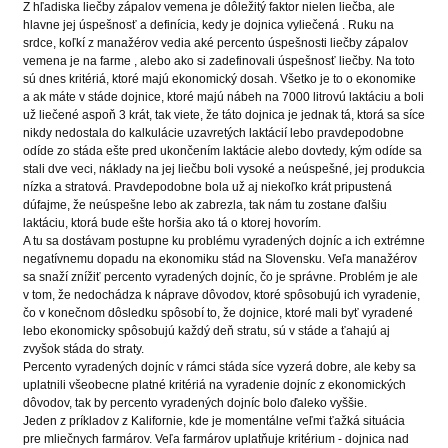
Z hľadiska liečby zápalov vemena je dôležitý faktor nielen liečba, ale
hlavne jej úspešnosť a definícia, kedy je dojnica vyliečená . Ruku na
srdce, koľkí z manažérov vedia aké percento úspešnosti liečby zápalov
vemena je na farme , alebo ako si zadefinovali úspešnosť liečby. Na toto
sú dnes kritériá, ktoré majú ekonomický dosah. Všetko je to o ekonomike
a ak máte v stáde dojnice, ktoré majú nábeh na 7000 litrovú laktáciu a boli
už liečené aspoň 3 krát, tak viete, že táto dojnica je jednak tá, ktorá sa síce
nikdy nedostala do kalkulácie uzavretých laktácií lebo pravdepodobne
odíde zo stáda ešte pred ukončením laktácie alebo dovtedy, kým odíde sa
stali dve veci, náklady na jej liečbu boli vysoké a neúspešné, jej produkcia
nízka a stratová. Pravdepodobne bola už aj niekoľko krát pripustená
dúfajme, že neúspešne lebo ak zabrezla, tak nám tu zostane ďalšiu
laktáciu, ktorá bude ešte horšia ako tá o ktorej hovorím.
A tu sa dostávam postupne ku problému vyradených dojníc a ich extrémne
negatívnemu dopadu na ekonomiku stád na Slovensku. Veľa manažérov
sa snaží znížiť percento vyradených dojníc, čo je správne. Problém je ale
v tom, že nedochádza k náprave dôvodov, ktoré spôsobujú ich vyradenie,
čo v konečnom dôsledku spôsobí to, že dojnice, ktoré mali byť vyradené
lebo ekonomicky spôsobujú každý deň stratu, sú v stáde a ťahajú aj
zvyšok stáda do straty.
Percento vyradených dojníc v rámci stáda síce vyzerá dobre, ale keby sa
uplatnili všeobecne platné kritériá na vyradenie dojníc z ekonomických
dôvodov, tak by percento vyradených dojníc bolo ďaleko vyššie.
Jeden z príkladov z Kalifornie, kde je momentálne veľmi ťažká situácia
pre mliečnych farmárov. Veľa farmárov uplatňuje kritérium - dojnica nad