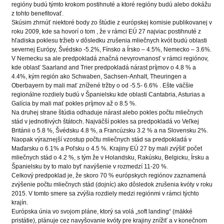
regióny budú týmto krokom postihnuté a ktoré regióny budú alebo dokážu
z tohto benefitovať.
Skúsim zhrnúť niektoré body zo štúdie z európskej komisie publikovanej v
roku 2009, kde sa hovorí o tom , že v rámci EÚ 27 najviac postihnuté z
hľadiska poklesu tržieb v dôsledku zrušenia mliečnych kvót budú oblasti
severnej Európy, Švédsko -5.2%, Fínsko a Írsko – 4.5%, Nemecko – 3.6%.
V Nemecku sa ale predpokladá značná nevyrovnanosť v rámci regiónov,
kde oblasť Saarland and Trier predpokladá nárast príjmov o 4.8 % a
4.4%, kým región ako Schwaben, Sachsen-Anhalt, Theuringen a
Oberbayern by mali mať znížené tržby o od -5.5- 6.6% . Ešte väčšie
regionálne rozdiely budú v Španielsku kde oblasti Cantabria, Asturias a
Galícia by mali mať pokles príjmov až o 8.5 %.
Na druhej strane štúdia odhaduje nárast alebo pokles počtu mliečnych
stád v jednotlivých štátoch. Najväčší pokles sa predpokladá vo Veľkej
Británii o 5.8 %, Švédsku 4.8 %, a Francúzsku 3.2 % a na Slovensku 2%.
Naopak výraznejší vzostup počtu mliečnych stád sa predpokladá v
Maďarsku o 6.1% a Poľsku o 4.5 %. Krajiny EÚ 27 by mali zvýšiť počet
mliečnych stád o 4.2 %, s tým že v Holandsku, Rakúsku, Belgicku, Írsku a
Španielsku by to malo byť navýšenie v rozmedzí 11-20 %.
Celkový predpoklad je, že skoro 70 % európskych regiónov zaznamená
zvýšenie počtu mliečnych stád (dojníc) ako dôsledok zrušenia kvóty v roku
2015. V tomto smere sa zvýšia rozdiely medzi regiónmi v rámci týchto
krajín.
Európska únia vo svojom pláne, ktorý sa volá „soft landing“ (mäkké
pristátie), plánuje cez navyšovanie kvóty pre krajiny znížiť a v konečnom