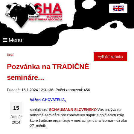
Menu
Späť
Vytlačiť stránku
Pozvánka na TRADIČNÉ
semináre...
Pridané: 15.1.2024 12:31:36
Počet zobrazení: 456
Vážení CHOVATELIA,
15
spoločnosť
SCHAUMANN SLOVENSKO
Vás pozýva na
odborné semináre pre chovateľov dojníc a dojčiacich kráv,
Január
ktoré tradične organizuje v mesiaci január a február - už ako
2024
27. ročník.