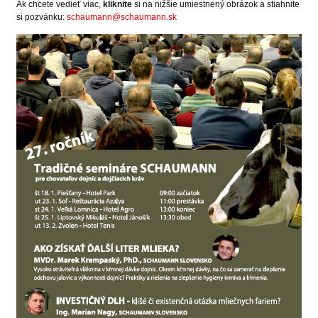
Ak chcete vedieť viac,
kliknite
si na nižšie umiestnený obrázok a stiahnite
si pozvánku:
schaumann@schaumann.sk