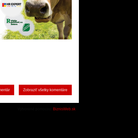
mentár
Zobraziť všetky komentáre
Vytvorené pomocou:
BiznisWeb.sk