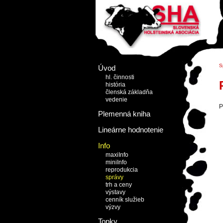
S
Úvod
hl. činnosti
história
členská základňa
vedenie
P
Plemenná kniha
Lineárne hodnotenie
Info
maxiInfo
miniInfo
reprodukcia
správy
trh a ceny
výstavy
cenník služieb
výzvy
Topky