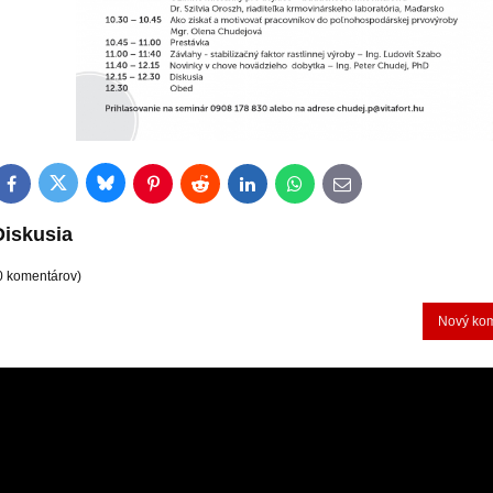
Bluesky
Twitter
Facebook
Pinterest
Reddit
LinkedIn
WhatsApp
E-
mail
Diskusia
0 komentárov)
Nový ko