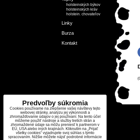
holsteinských býkov
holsteinských kráv
holstein. chovateľov
Linky
Burza
Kontakt
(
Predvoľby súkromia
Cookies používame na zlepšenie vašej návštevy tejto
webovej stránky, analýzu jej výkonnosti a
zhromažďovanie údajov o jej používaní. Na tento účel
môžeme použiť nástroje a služby tretích strán a
zhromaždené údaje sa môžu preniesť k partnerom v
EÚ, USA alebo iných krajinách. Kliknutím na „Prijať
všetky cookies“ vyjadrujete svoj súhlas s týmto
spracovaním. Nižšie môžete nájsť podrobné informácie