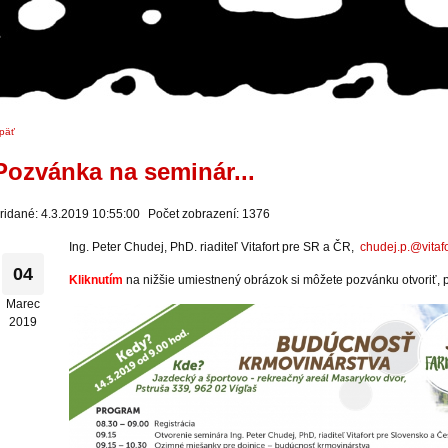
päť
Pozvánka na seminár...
ridané: 4.3.2019 10:55:00
Počet zobrazení: 1376
Ing. Peter Chudej, PhD. riaditeľ Vitafort pre SR a ČR,
chudej.p.@vitafo
04
Kliknutím
na nižšie umiestnený obrázok si môžete pozvánku otvoriť, 
Marec
2019