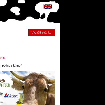
Vytlačiť stránku
rt.hu
prípadne stiahnuť.