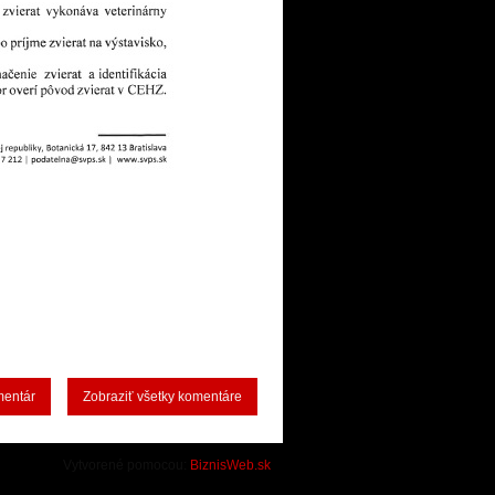
mentár
Zobraziť všetky komentáre
Vytvorené pomocou:
BiznisWeb.sk