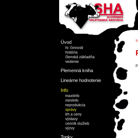
S
Úvod
hl. činnosti
história
členská základňa
vedenie
P
Plemenná kniha
Lineárne hodnotenie
Info
maxiInfo
miniInfo
reprodukcia
správy
trh a ceny
výstavy
cenník služieb
výzvy
Topky