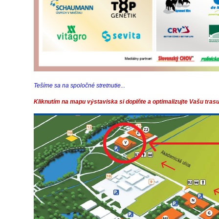
Tešíme sa na spoločné stretnutie...
Kliknutím na mapu výstaviska si doplňte a optimalizujte Vašu tras