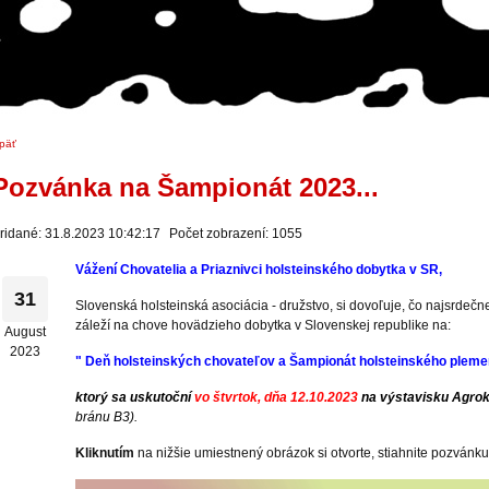
päť
Pozvánka na Šampionát 2023...
ridané: 31.8.2023 10:42:17
Počet zobrazení: 1055
Vážení Chovatelia a Priaznivci holsteinského dobytka v SR,
31
Slovenská holsteinská asociácia - družstvo, si dovoľuje, čo najsrdečne
záleží na chove hovädzieho dobytka v Slovenskej republike na:
August
2023
" Deň holsteinských chovateľov a Šampionát holsteinského pleme
ktorý sa uskutoční
vo štvrtok, dňa 12.10.2023
na výstavisku Agroko
bránu B3).
Kliknutím
na nižšie umiestnený obrázok si otvorte, stiahnite pozvánku