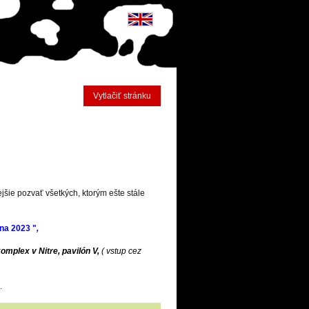
Vytlačiť stránku
jšie pozvať všetkých, ktorým ešte stále
na 2023 "
,
mplex v Nitre, pavilón V,
( vstup cez
.