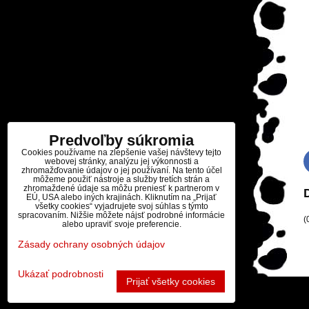
Predvoľby súkromia
Cookies používame na zlepšenie vašej návštevy tejto
webovej stránky, analýzu jej výkonnosti a
zhromažďovanie údajov o jej používaní. Na tento účel
môžeme použiť nástroje a služby tretích strán a
zhromaždené údaje sa môžu preniesť k partnerom v
EÚ, USA alebo iných krajinách. Kliknutím na „Prijať
všetky cookies“ vyjadrujete svoj súhlas s týmto
spracovaním. Nižšie môžete nájsť podrobné informácie
(
alebo upraviť svoje preferencie.
Zásady ochrany osobných údajov
Ukázať podrobnosti
Prijať všetky cookies