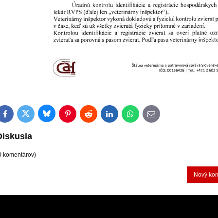
Bluesky
Twitter
Facebook
Pinterest
Reddit
LinkedIn
WhatsApp
E-
mail
Diskusia
0 komentárov)
Nový ko