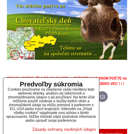
PEVNE VERÍME, ŽE NEZABUDNETE A PRÍDETE V HOJNOM POČTE na
Predvoľby súkromia
farmu Šterusy - PVOD KOČÍN 6. októbra a podporíte DOBRÚ VEC ! ! !
Cookies používame na zlepšenie vašej návštevy tejto
webovej stránky, analýzu jej výkonnosti a
zhromažďovanie údajov o jej používaní. Na tento účel
Bluesky
Twitter
Facebook
Pinterest
Reddit
LinkedIn
WhatsApp
E-
mail
môžeme použiť nástroje a služby tretích strán a
zhromaždené údaje sa môžu preniesť k partnerom v
EÚ, USA alebo iných krajinách. Kliknutím na „Prijať
Diskusia
všetky cookies“ vyjadrujete svoj súhlas s týmto
spracovaním. Nižšie môžete nájsť podrobné informácie
alebo upraviť svoje preferencie.
(0 komentárov)
Zásady ochrany osobných údajov
Nový komentár
Zobraziť všetky komentáre