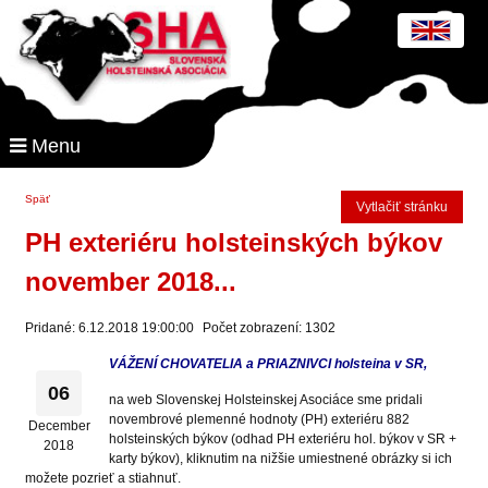
Menu
Späť
Vytlačiť stránku
PH exteriéru holsteinských býkov
november 2018...
Pridané: 6.12.2018 19:00:00
Počet zobrazení: 1302
VÁŽENÍ CHOVATELIA a PRIAZNIVCI holsteina v SR,
06
na web Slovenskej Holsteinskej Asociáce sme pridali
novembrové plemenné hodnoty (PH) exteriéru 882
December
holsteinských býkov (odhad PH exteriéru hol. býkov v SR +
2018
karty býkov), kliknutim na nižšie umiestnené obrázky si ich
možete pozrieť a stiahnuť.