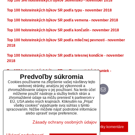
Top 100 SHI holsteinských býkov Slovensko - november 2018
Top 100 holsteinských býkov SR podľa typu - november 2018
Top 100 holsteinských býkov SR podľa vemena - november 2018
Top 100 holsteinských býkov SR podľa končatín - november 2018
Top 100 holsteinských býkov SR podľa mliečnej pevnosti - november
2018
Top 100 holsteinských býkov SR podľa telesnej kondície - november
2018
Top 100 holsteinských býkov SR podľa somatických buniek -
Predvoľby súkromia
november 2018
Cookies používame na zlepšenie vašej návštevy tejto
webovej stránky, analýzu jej výkonnosti a
zhromažďovanie údajov o jej používaní. Na tento účel
Bluesky
Twitter
Facebook
Pinterest
Reddit
LinkedIn
WhatsApp
E-
mail
môžeme použiť nástroje a služby tretích strán a
zhromaždené údaje sa môžu preniesť k partnerom v
EÚ, USA alebo iných krajinách. Kliknutím na „Prijať
Diskusia
všetky cookies“ vyjadrujete svoj súhlas s týmto
spracovaním. Nižšie môžete nájsť podrobné informácie
alebo upraviť svoje preferencie.
(0 komentárov)
Zásady ochrany osobných údajov
Nový komentár
Zobraziť všetky komentáre