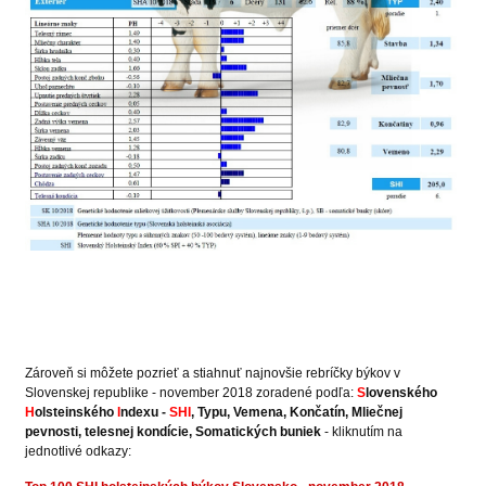
Zároveň si môžete pozrieť a stiahnuť najnovšie rebríčky býkov v
Slovenskej republike - november 2018 zoradené podľa:
S
lovenského
H
olsteinského
I
ndexu -
SHI
, Typu, Vemena, Končatín, Mliečnej
pevnosti, telesnej kondície, Somatických buniek
- kliknutím na
jednotlivé odkazy: