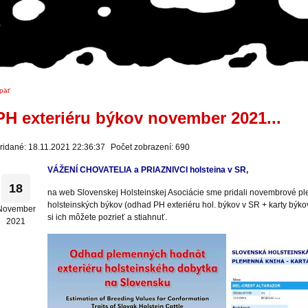
päť
PH exteriéru býkov november 2021...
ridané: 18.11.2021 22:36:37
Počet zobrazení: 690
VÁŽENÍ CHOVATELIA a PRIAZNIVCI holsteina v SR,
18
na web Slovenskej Holsteinskej Asociácie sme pridali novembrové p
holsteinských býkov (odhad PH exteriéru hol. býkov v SR + karty býko
November
si ich môžete pozrieť a stiahnuť.
2021