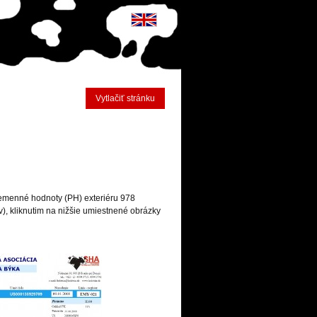
Vytlačiť stránku
lemenné hodnoty (PH) exteriéru 978
v), kliknutim na nižšie umiestnené obrázky