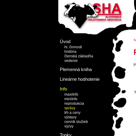
S
Úvod
hl. činnosti
história
členská základňa
vedenie
P
Plemenná kniha
Lineárne hodnotenie
Info
maxiInfo
miniInfo
reprodukcia
správy
trh a ceny
výstavy
cenník služieb
výzvy
Topky