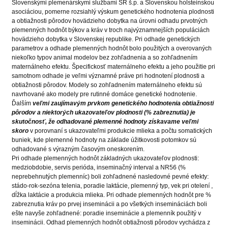
Slovenskými plemenárskymi službami SR š.p. a Slovenskou holsteinskou
asociáciou, pomerne rozsiahlý výskum genetického hodnotenia plodnosti
a obtiažnosti pôrodov hovädzieho dobytka na úrovni odhadu prvotných
plemenných hodnôt býkov a kráv v troch najvýznamnejších populáciách
hovädzieho dobytka v Slovenskej republike. Pri odhade genetických
parametrov a odhade plemenných hodnôt bolo použitých a overovaných
niekoľko typov animal modelov bez zohľadnenia a so zohľadnením
maternálneho efektu. Špecifickosť maternálneho efektu a jeho použitie pri
samotnom odhade je veľmi významné práve pri hodnotení plodnosti a
obtiažnosti pôrodov. Modely so zohľadnením maternálneho efektu sú
navrhované ako modely pre rutinné domáce genetické hodnotenie.
Ďalším
veľmi zaujímavým prvkom genetického hodnotenia obtiažnosti
pôrodov a niektorých ukazovateľov plodnosti (% zabreznutia) je
skutočnosť, že odhadované plemenné hodnoty získavame veľmi
skoro
v porovnaní s ukazovateľmi produkcie mlieka a počtu somatických
buniek, kde plemenné hodnoty na základe úžitkovosti potomkov sú
odhadované s výrazným časovým oneskorením.
Pri odhade plemenných hodnôt základných ukazovateľov plodnosti:
medziobdobie, servis perióda, inseminačný interval a NR56 (%
neprebehnutých plemenníc) boli zohľadnené nasledovné pevné efekty:
stádo-rok-sezóna telenia, poradie laktácie, plemenný typ, vek pri otelení ,
dĺžka laktácie a produkcia mlieka. Pri odhade plemenných hodnôt pre %
zabreznutia kráv po prvej inseminácii a po všetkých insemináciách boli
ešte navyše zohľadnené: poradie inseminácie a plemenník použitý v
inseminácii. Odhad plemenných hodnôt obtiažnosti pôrodov vychádza z