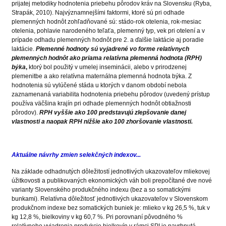
prijatej metodiky hodnotenia priebehu pôrodov kráv na Slovensku (Ryba,
Strapák, 2010). Najvýznamnejšími faktormi, ktoré sú pri odhade
plemenných hodnôt zohľadňované sú: stádo-rok otelenia, rok-mesiac
otelenia, pohlavie narodeného teľaťa, plemenný typ, vek pri otelení a v
prípade odhadu plemenných hodnôt pre 2. a ďalšie laktácie aj poradie
laktácie.
Plemenné hodnoty sú vyjadrené vo forme relatívnych
plemenných hodnôt ako priama relatívna plemenná hodnota (RPH)
býka
,
ktorý bol použitý v umelej inseminácii, alebo v prirodzenej
plemenitbe a ako relatívna maternálna plemenná hodnota býka. Z
hodnotenia sú vylúčené stáda u ktorých v danom období nebola
zaznamenaná variabilita hodnotenia priebehu pôrodov (uvedený prístup
používa väčšina krajín pri odhade plemenných hodnôt obtiažnosti
pôrodov).
RPH vyššie ako 100 predstavujú zlepšovanie danej
vlastnosti a naopak RPH nižšie ako 100 zhoršovanie vlastnosti.
Aktuálne návrhy zmien selekčných indexov...
Na základe odhadnutých dôležitostí jednotlivých ukazovateľov mliekovej
úžitkovosti a publikovaných ekonomických váh boli prepočítané dve nové
varianty Slovenského produkčného indexu (bez a so somatickými
bunkami). Relatívna dôležitosť jednotlivých ukazovateľov v Slovenskom
produkčnom indexe bez somatických buniek je: mlieko v kg 26,5 %, tuk v
kg 12,8 %, bielkoviny v kg 60,7 %. Pri porovnaní pôvodného %