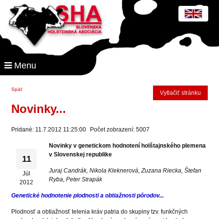
Menu
Späť
Vytlačiť stránku
Novinky...
Pridané: 11.7.2012 11:25:00
Počet zobrazení: 5007
Novinky v genetickom hodnotení holštajnského plemena
v Slovenskej republike
11
Juraj Candrák, Nikola Kleknerová, Zuzana Riecka, Štefan
Júl
Ryba, Peter Strapák
2012
Genetické hodnotenie plodnosti a obtiažnosti pôrodov...
Plodnosť a obtiažnosť telenia kráv patria do skupiny tzv. funkčných