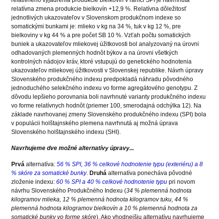
relatívneho vyjadrenia produkcie bielkovín v rámci SPI je navrhnutá
relatívna zmena produkcie bielkovín +12,9 %. Relatívna dôležitosť
jednotlivých ukazovateľov v Slovenskom produkčnom indexe so
somatickými bunkami je: mlieko v kg na 34 %, tuk v kg 12 %, pre
bielkoviny v kg 44 % a pre počet SB 10 %. Vzťah počtu somatických
buniek a ukazovateľov mliekovej úžitkovosti bol analyzovaný na úrovni
odhadovaných plemenných hodnôt býkov a na úrovni všetkých
kontrolných nádojov kráv, ktoré vstupujú do genetického hodnotenia
ukazovateľov mliekovej úžitkovosti v Slovenskej republike. Návrh úpravy
Slovenského produkčného indexu predpokladá náhradu pôvodného
jednoduchého selekčného indexu vo forme agregátového genotypu. Z
dôvodu lepšieho porovnania boli navrhnuté varianty produkčného indexu
vo forme relatívnych hodnôt (priemer 100, smerodajná odchýlka 12). Na
základe navrhovanej zmeny Slovenského produkčného indexu (SPI) bola
v populácii holštajnského plemena navrhnutá aj možná úprava
Slovenského holštajnského indexu (SHI).
Navrhujeme dve možné alternatívy úpravy...
Prvá
alternatíva:
56 % SPI, 36 % celkové hodnotenie typu (exteriéru) a 8
% skóre za somatické bunky
.
Druhá
alternatíva ponecháva pôvodné
zloženie indexu:
60 % SPI a 40 % celkové hodnotenie typu
pri novom
návrhu Slovenského Produkčného Indexu (
34 % plemenná hodnota
kilogramov mlieka, 12 % plemenná hodnota kilogramov tuku, 44 %
plemenná hodnota kilogramov bielkovín a 10 % plemenná hodnota za
somatické bunky vo forme skóre
). Ako vhodnejšiu alternatívu navrhujeme