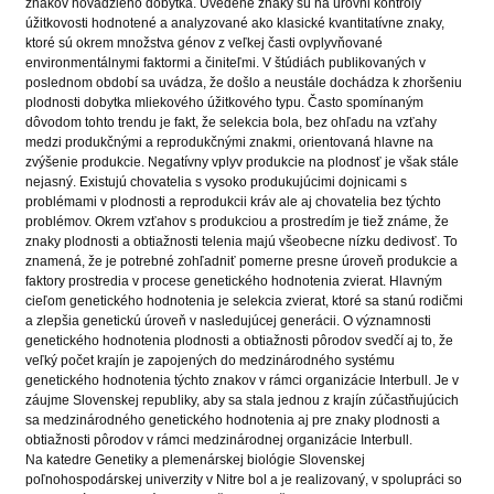
znakov hovädzieho dobytka. Uvedené znaky sú na úrovni kontroly
úžitkovosti hodnotené a analyzované ako klasické kvantitatívne znaky,
ktoré sú okrem množstva génov z veľkej časti ovplyvňované
environmentálnymi faktormi a činiteľmi. V štúdiách publikovaných v
poslednom období sa uvádza, že došlo a neustále dochádza k zhoršeniu
plodnosti dobytka mliekového úžitkového typu. Často spomínaným
dôvodom tohto trendu je fakt, že selekcia bola, bez ohľadu na vzťahy
medzi produkčnými a reprodukčnými znakmi, orientovaná hlavne na
zvýšenie produkcie. Negatívny vplyv produkcie na plodnosť je však stále
nejasný. Existujú chovatelia s vysoko produkujúcimi dojnicami s
problémami v plodnosti a reprodukcii kráv ale aj chovatelia bez týchto
problémov. Okrem vzťahov s produkciou a prostredím je tiež známe, že
znaky plodnosti a obtiažnosti telenia majú všeobecne nízku dedivosť. To
znamená, že je potrebné zohľadniť pomerne presne úroveň produkcie a
faktory prostredia v procese genetického hodnotenia zvierat. Hlavným
cieľom genetického hodnotenia je selekcia zvierat, ktoré sa stanú rodičmi
a zlepšia genetickú úroveň v nasledujúcej generácii. O významnosti
genetického hodnotenia plodnosti a obtiažnosti pôrodov svedčí aj to, že
veľký počet krajín je zapojených do medzinárodného systému
genetického hodnotenia týchto znakov v rámci organizácie Interbull. Je v
záujme Slovenskej republiky, aby sa stala jednou z krajín zúčastňujúcich
sa medzinárodného genetického hodnotenia aj pre znaky plodnosti a
obtiažnosti pôrodov v rámci medzinárodnej organizácie Interbull.
Na katedre Genetiky a plemenárskej biológie Slovenskej
poľnohospodárskej univerzity v Nitre bol a je realizovaný, v spolupráci so