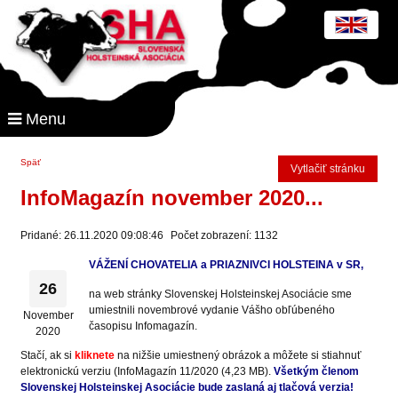
Menu
Späť
Vytlačiť stránku
InfoMagazín november 2020...
Pridané: 26.11.2020 09:08:46
Počet zobrazení: 1132
VÁŽENÍ CHOVATELIA a PRIAZNIVCI HOLSTEINA v SR,
26
na web stránky Slovenskej Holsteinskej Asociácie sme
umiestnili novembrové vydanie Vášho obľúbeného
November
časopisu Infomagazín.
2020
Stačí, ak si
kliknete
na nižšie umiestnený obrázok a môžete si stiahnuť
elektronickú verziu (InfoMagazín 11/2020 (4,23 MB).
Všetkým členom
Slovenskej Holsteinskej Asociácie bude zaslaná aj tlačová verzia!