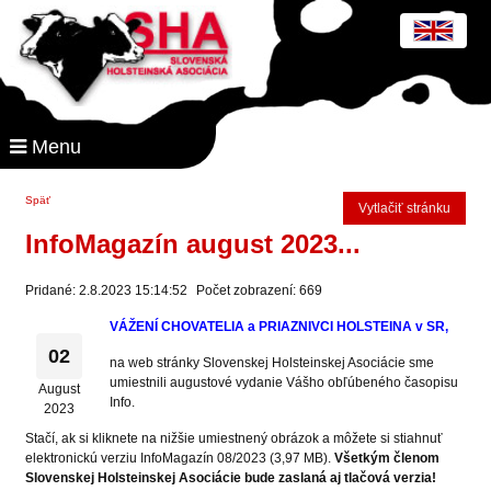
Menu
Späť
Vytlačiť stránku
InfoMagazín august 2023...
Pridané: 2.8.2023 15:14:52
Počet zobrazení: 669
VÁŽENÍ CHOVATELIA a PRIAZNIVCI HOLSTEINA v SR,
02
na web stránky Slovenskej Holsteinskej Asociácie sme
umiestnili augustové vydanie Vášho obľúbeného časopisu
August
Info.
2023
Stačí, ak si kliknete na nižšie umiestnený obrázok a môžete si stiahnuť
elektronickú verziu InfoMagazín 08/2023 (3,97 MB).
Všetkým členom
Slovenskej Holsteinskej Asociácie bude zaslaná aj tlačová verzia!