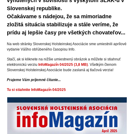
vynútených v súvislosti s výskytom SLAK-u v
Slovenskej republike.
Očakávame s nádejou, že sa mimoriadne
zložitá situácia stabilizuje a stále veríme, že
prídu aj lepšie časy pre všetkých chovateľov...
Na web stránky Slovenskej Holsteinskej Asociácie sme umiestnili aprílové
vydanie Vášho obľúbeného časopisu Info.
Stačí, ak si kliknete na nižšie umiestnený obrázok a môžete si stiahnuť
elektronickú verziu
InfoMagazín 04/2025 (3,8 MB)
. Všetkým členom
Slovenskej Holsteinskej Asociácie bude zaslaná aj tlačová verzia!
Prajeme Vám príjemné čítanie...
Tu si stiahnite InfoMagazín 04/2025