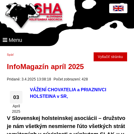
Menu
Späť
Vytlačiť stránku
InfoMagazín apríl 2025
Pridané: 3.4.2025 13:08:18
Počet zobrazení: 428
VÁŽENÍ CHOVATELIA a PRIAZNIVCI
HOLSTEINA v SR,
03
Apríl
2025
V Slovenskej holsteinskej asociácii – družstvo
je nám všetkým nesmierne ľúto všetkých strát