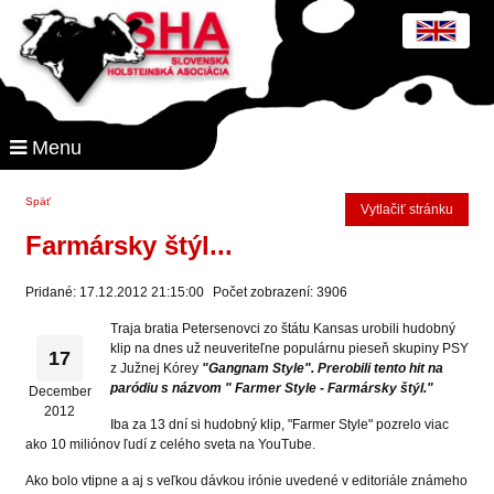
Menu
Späť
Vytlačiť stránku
Farmársky štýl...
Pridané: 17.12.2012 21:15:00
Počet zobrazení: 3906
Traja bratia Petersenovci zo štátu Kansas urobili hudobný
klip na dnes už neuveriteľne populárnu pieseň skupiny PSY
17
z Južnej Kórey
"Gangnam Style".
Prerobili tento hit na
paródiu s názvom " Farmer Style - Farmársky štýl."
December
2012
Iba za 13 dní si hudobný klip, "Farmer Style" pozrelo viac
ako 10 miliónov ľudí z celého sveta na YouTube.
Ako bolo vtipne a aj s veľkou dávkou irónie uvedené v editoriále známeho