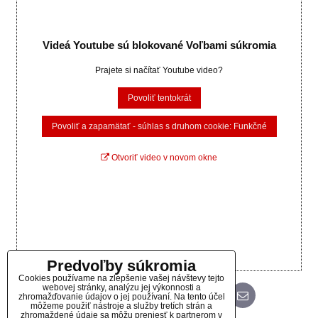
Videá Youtube sú blokované Voľbami súkromia
Prajete si načítať Youtube video?
Povoliť tentokrát
Povoliť a zapamätať - súhlas s druhom cookie: Funkčné
Otvoriť video v novom okne
Predvoľby súkromia
Cookies používame na zlepšenie vašej návštevy tejto
webovej stránky, analýzu jej výkonnosti a
zhromažďovanie údajov o jej používaní. Na tento účel
Bluesky
Twitter
Facebook
Pinterest
Reddit
LinkedIn
WhatsApp
E-
mail
môžeme použiť nástroje a služby tretích strán a
zhromaždené údaje sa môžu preniesť k partnerom v