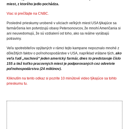
miest, z ktorého jedlo pochádza.
Viac si prečítajte na CNBC.
Posledné prieskumy urobené v uliciach veľkých miest USA týkajúce sa
farmárčenia len potvrdzujú obavy Petersonovcov, že mnohí Američania si
ani neuvedomujú, že sú vzdialení od toho, ako sa reálne vyrábajú
potraviny.
Veľa spotrebiteľov opýtaných v rámci tejto kampane nepoznalo mnohé z
dôležitých faktov o poľnohospodárstve v USA, napríklad vrátane tých,
ako
veľa ľudí „nachová“ jeden americký farmár, dnes to predstavuje číslo
155 a tiež koľko pracovných miest je podporovaných cez odvetvie
poľnohospodárstva (24 miliónov).
Kliknutím na tento odkaz si pozrite 10 minútové video týkajúce sa tohto
prieskumu tu.