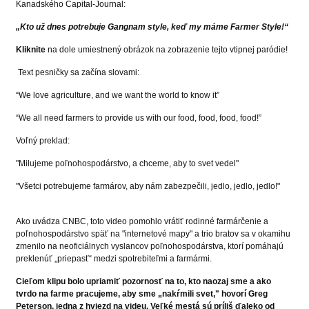
Kanadského Capital-Journal:
„Kto už dnes potrebuje Gangnam style, keď my máme Farmer Style!“
Kliknite
na dole umiestnený obrázok na zobrazenie tejto vtipnej paródie!
Text pesničky sa začína slovami:
“We love agriculture, and we want the world to know it”
“We all need farmers to provide us with our food, food, food, food!”
Voľný preklad:
"Milujeme poľnohospodárstvo, a chceme, aby to svet vedel"
"Všetci potrebujeme farmárov, aby nám zabezpečili, jedlo, jedlo, jedlo!"
Ako uvádza CNBC, toto video pomohlo vrátiť rodinné farmárčenie a
poľnohospodárstvo späť na "internetové mapy" a trio bratov sa v okamihu
zmenilo na neoficiálnych vyslancov poľnohospodárstva, ktorí pomáhajú
preklenúť „priepasť“ medzi spotrebiteľmi a farmármi.
Cieľom klipu bolo upriamiť pozornosť na to, kto naozaj sme a ako
tvrdo na farme pracujeme, aby sme „nakŕmili svet," hovorí Greg
Peterson, jedna z hviezd na videu. Veľké mestá sú príliš ďaleko od